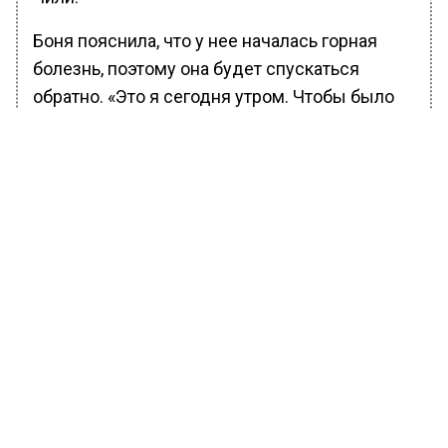
Боня пояснила, что у нее началась горная
болезнь, поэтому она будет спускаться
обратно. «Это я сегодня утром. Чтобы было
понятно, насколько хреново», — подписала
телеведущая фото, сделанное в палатке. На
снимке она не накрашена, с опухшим лицом и
синяками под глазами.
БОЛЬШЕ АКТУАЛЬНЫХ НОВОСТЕЙ И ЭКСКЛЮЗИВНЫХ
ВИДЕО В ТЕЛЕГРАМ-КАНАЛЕ "ВЕСТИ МОСКОВСКОГО
РЕГИОНА".
ПОДПИШИСЬ!
ПОДПИСЫВАЙТЕСЬ НА МОСРЕГИОН:
НОВОСТИ
ДЗЕН
ТЕЛЕГРАМ