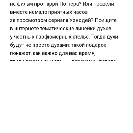
на фильм про Гарри Поттера? Или провели
вместе немало приятных часов
за просмотром сериала Уэнсдей? Поищите
в интернете тематические линейки духов
у частных парфюмерных ателье. Тогда духи
будут не просто духами: такой подарок
покажет, как важно для вас время,
проведенное вместе», — порекомендовала
Екатерина Сиордия.
Также можно пригласить свою половинку
на парфюмерный мастер-класс. Из такого
занятия получится и романтическое
свидание и общее занятие. Она отметила, что
это сближает, а результатом станет аромат,
который точно понравится обоим.