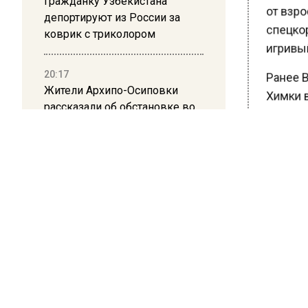
Гражданку Узбекистана
от взрос
депортируют из России за
спецкор
коврик с триколором
игривый
20:17
Ранее В
Жители Архипо-Осиповки
Химки в
рассказали об обстановке во
среды. 
время атаки БПЛА в
количест
Геленджике
что под
БОЛЬШЕ А
ВИДЕО В 
РЕГИОНА".
ПОДПИСЫВ
НОВОС