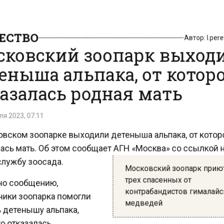
СТВО
Автор:
l.pe
ковский зоопарк выход
еныша альпака, от котор
азалась родная мать
 2023, 07:11
вском зоопарке выходили детеныша альпака, от кото
сь мать. Об этом сообщает АГН «Москва» со ссылкой
лужбу зоосада.
Московский зоопарк при
трех спасенных от
о сообщению,
контрабандистов гималай
ики зоопарка помогли
медведей
детенышу альпака,
 отказалась