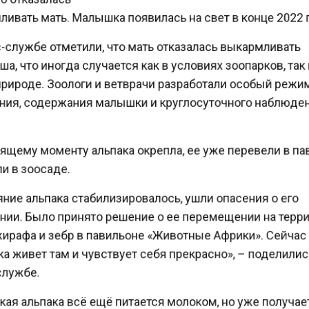
вать мать. Малышка появилась на свет в конце 2022
-службе отметили, что мать отказалась выкармливать
, что иногда случается как в условиях зоопарков, так
рироде. Зоологи и ветврачи разработали особый реж
ия, содержания малышки и круглосуточного наблюде
щему моменту альпака окрепла, ее уже перевели в п
 в зоосаде.
ие альпака стабилизировалось, ушли опасения о его
ии. Было принято решение о ее перемещении на тер
ирафа и зебр в павильоне «Животные Африки». Сейча
 живет там и чувствует себя прекрасно», – поделили
лужбе.
ая альпака всё ещё питается молоком, но уже получа