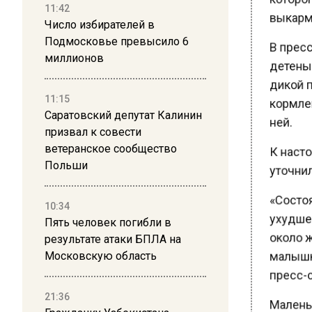
выкармли
11:42
Число избирателей в
В пресс
Подмосковье превысило 6
детеныша
миллионов
дикой п
кормлен
11:15
Саратовский депутат Калинин
ней.
призвал к совести
К настоя
ветеранское сообщество
Польши
уточнили
«Состоян
10:34
ухудшен
Пять человек погибли в
около ж
результате атаки БПЛА на
малышка
Московскую область
пресс-с
21:36
Маленьк