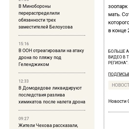
зоопарк 
В Минобороны
перераспределили
мать. С
обязанности трех
которог
заместителей Белоусова
в конце 
15:16
В ООН отреагировали на атаку
БОЛЬШЕ А
дрона по пляжу под
ВИДЕО В 
РЕГИОНА".
Геленджиком
ПОДПИСЫВ
12:33
НОВОС
В Домодедове ликвидируют
последствия разлива
Новости
химикатов после налета дрона
09:27
Жители Чехова рассказали,