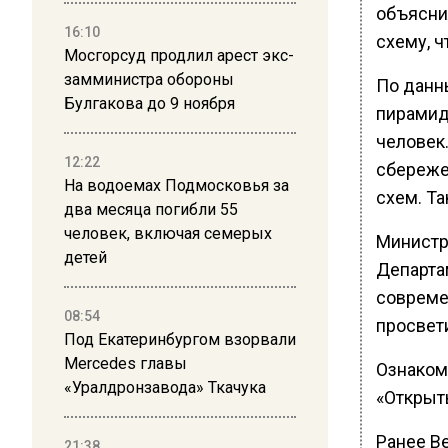
объясни
16:10
схему, ч
Мосгорсуд продлил арест экс-
замминистра обороны
По данн
Булгакова до 9 ноября
пирамид
человек
12:22
сбереже
На водоемах Подмосковья за
схем. Т
два месяца погибли 55
человек, включая семерых
Министр
детей
Департа
совреме
08:54
просвет
Под Екатеринбургом взорвали
Mercedes главы
Ознаком
«Уралдронзавода» Ткачука
«Открыт
Ранее В
21:38