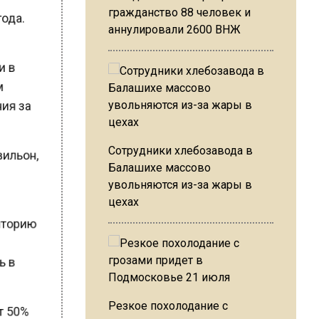
 года.
гражданство 88 человек и
аннулировали 2600 ВНЖ
 и в
им
ния за
авильон,
Сотрудники хлебозавода в
Балашихе массово
увольняются из-за жары в
цехах
риторию
с
сь в
Резкое похолодание с
ет 50%