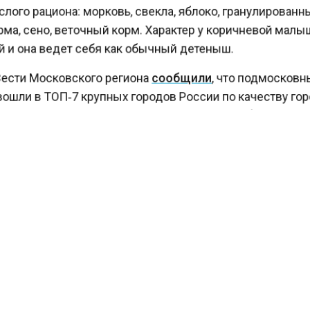
лого рациона: морковь, свекла, яблоко, гранулирован
ма, сено, веточный корм. Характер у коричневой мал
 и она ведет себя как обычный детеныш.
ести Московского региона
сообщили
, что подмосков
ошли в ТОП‑7 крупных городов России по качеству г
По словам министра, в Подмосковье самое большое
во городов — 74, интегральный балл составляет 215 
тверждают достаточно высокие баллы.
КТУАЛЬНЫХ НОВОСТЕЙ И ЭКСКЛЮЗИВНЫХ
ПОДПИ
ТЕЛЕГРАМ-КАНАЛЕ "ВЕСТИ МОСКОВСКОГО
АЙТЕСЬ НА МОСРЕГИОН:
ТИ
ДЗЕН
ТЕЛЕГРАМ