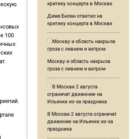
ческую
Дима Билан ответил на
критику концерта в Москве
ансовых
е 100
личных
еских
ат.
Москву и область накрыла
гроза с ливнем и ветром
риятий.
В Москве 2 августа ограничат
ртале
движение на Ильинке из-за
праздника
й