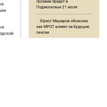
грозами придет в
ные
Подмосковье 21 июля
ышки
ные
ородской
Юрист Машаров объяснил, как
МРОТ влияет на будущие
баллов,
пенсии
ШИСЬ!
МЧС предупредило об
опасности купания при
перепаде температуры в 10