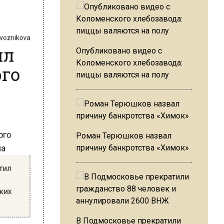
revoznikova
ил
Опубликовано видео с
ого
Коломенского хлебозавода:
пиццы валяются на полу
рого
Роман Терюшков назвал
 на
причину банкротства «Химок»
ютил
ских
В Подмосковье прекратили