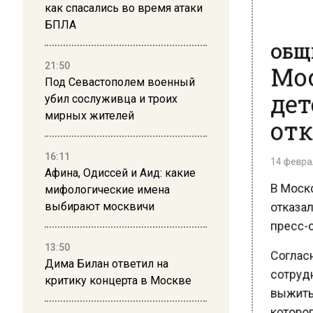
как спасались во время атаки
БПЛА
ОБЩЕ
Мос
21:50
дет
Под Севастополем военный
убил сослуживца и троих
отк
мирных жителей
14 февраля
16:11
В Моско
Афина, Одиссей и Аид: какие
мифологические имена
отказала
выбирают москвичи
пресс-с
Согласн
13:50
сотрудн
Дима Билан ответил на
критику концерта в Москве
выжить 
которого