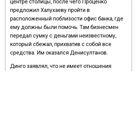
центре столицы, после чего Проценко
предложил Халухаеву пройти в
расположенный поблизости офис банка, где
ему должны были помочь. Там бизнесмен
передал сумку с деньгами неизвестному,
который сбежал, прихватив с собой все
средства. Им оказался Денисултанов.
Динго заявлял, что не имеет отношения
к совершению преступления, поскольку лишь
выполнял работу курьера, а найденные у него
дома 7 миллионов рублей назвал личными
накоплениями.
Денисултанов был фигурантом дела об
убийстве экс-охранника Рамзана Кадырова,
его также обвиняли в попытке убийства