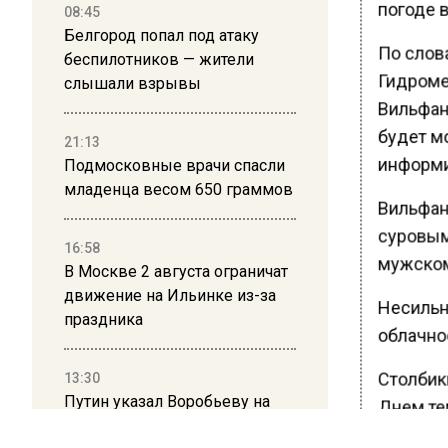
погоде в
08:45
Белгород попал под атаку
По слов
беспилотников — жители
Гидроме
слышали взрывы
Вильфан
будет мо
21:13
информир
Подмосковные врачи спасли
младенца весом 650 граммов
Вильфан
суровым,
16:58
мужском
В Москве 2 августа ограничат
движение на Ильинке из-за
Несильн
праздника
облачнос
Столбики
13:30
Путин указал Воробьеву на
Днем тем
большие долги Московской
примерн