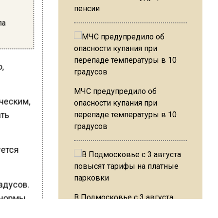
пенсии
ла
ю,
МЧС предупредило об
ическим,
опасности купания при
ать
перепаде температуры в 10
градусов
уется
радусов.
В Подмосковье с 3 августа
е нормы
повысят тарифы на платные