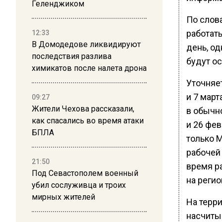
Геленджиком
По слов
работат
12:33
В Домодедове ликвидируют
день, о
последствия разлива
будут о
химикатов после налета дрона
Уточняет
и 7 мар
09:27
Жители Чехова рассказали,
в обычн
как спасались во время атаки
и 26 фев
БПЛА
только 
рабочей
21:50
время р
Под Севастополем военный
на регио
убил сослуживца и троих
мирных жителей
На терр
насчиты