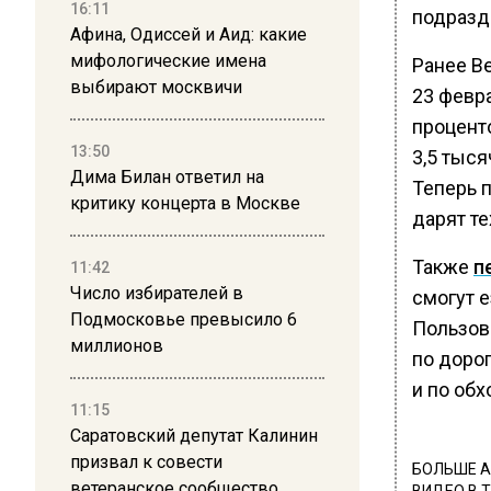
16:11
подразд
Афина, Одиссей и Аид: какие
мифологические имена
Ранее В
выбирают москвичи
23 февр
процент
13:50
3,5 тыся
Дима Билан ответил на
Теперь 
критику концерта в Москве
дарят т
Также
п
11:42
Число избирателей в
смогут 
Подмосковье превысило 6
Пользов
миллионов
по дорог
и по обх
11:15
Саратовский депутат Калинин
призвал к совести
БОЛЬШЕ А
ветеранское сообщество