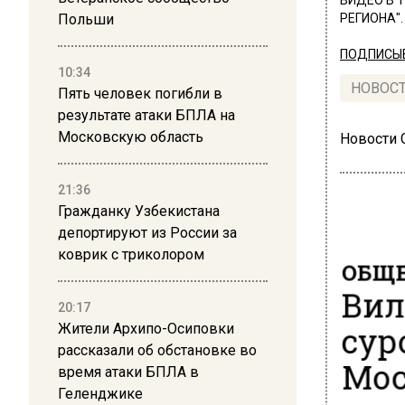
ВИДЕО В 
Польши
РЕГИОНА".
ПОДПИСЫВ
10:34
НОВОС
Пять человек погибли в
результате атаки БПЛА на
Московскую область
Новости
21:36
Гражданку Узбекистана
депортируют из России за
коврик с триколором
ОБЩЕ
Вил
20:17
сур
Жители Архипо-Осиповки
рассказали об обстановке во
Мос
время атаки БПЛА в
Геленджике