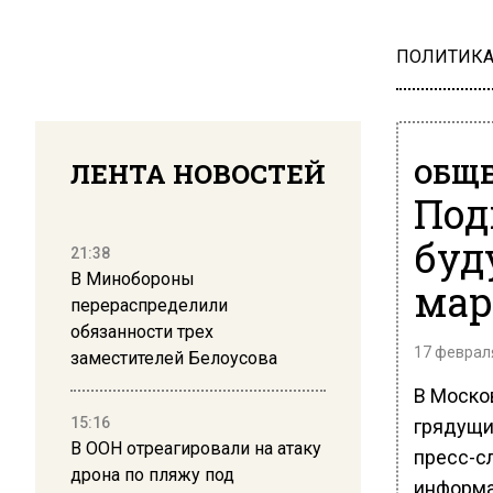
ПОЛИТИК
ЛЕНТА НОВОСТЕЙ
ОБЩЕ
Под
буд
21:38
В Минобороны
мар
перераспределили
обязанности трех
17 февраля
заместителей Белоусова
В Моско
15:16
грядущи
В ООН отреагировали на атаку
пресс-с
дрона по пляжу под
информа