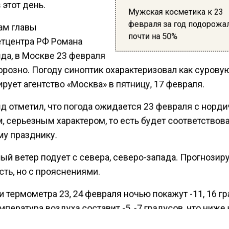
 этот день.
Мужская косметика к 23
февраля за год подорожа
ам главы
почти на 50%
тцентра РФ Романа
да, в Москве 23 февраля
розно. Погоду синоптик охарактеризовал как сурову
ует агентство «Москва» в пятницу, 17 февраля.
д отметил, что погода ожидается 23 февраля с норд
 серьезным характером, то есть будет соответствов
у празднику.
ый ветер подует с севера, северо-запада. Прогнозир
ть, но с прояснениями.
 термометра 23, 24 февраля ночью покажут -11, 16 г
пература воздуха составит -5, -7 градусов, что ниж
о на четыре градуса.