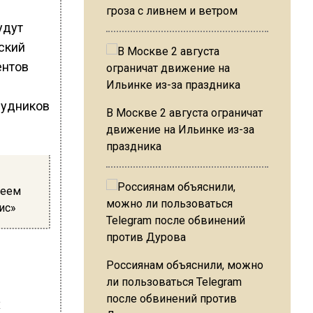
гроза с ливнем и ветром
удут
ский
ентов
В Москве 2 августа ограничат
движение на Ильинке из-за
праздника
леем
ис»
Россиянам объяснили, можно
ли пользоваться Telegram
после обвинений против
х