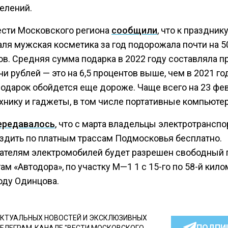
елений.
ести Московского региона
сообщили
, что к праздник
аля мужская косметика за год подорожала почти на 5
ов. Средняя сумма подарка в 2022 году составляла 
чи рублей — это на 6,5 процентов выше, чем в 2021 го
подарок обойдется еще дороже. Чаще всего на 23 фе
ехнику и гаджеты, в том числе портативные компьюте
ередавалось
, что с марта владельцы электротранспо
ездить по платным трассам Подмосковья бесплатно.
ателям электромобилей будет разрешен свободный 
ам «Автодора», по участку М—1 1 с 15-го по 58-й кил
оду Одинцова.
КТУАЛЬНЫХ НОВОСТЕЙ И ЭКСКЛЮЗИВНЫХ
ПОДПИ