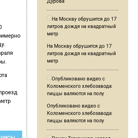
Дурова
у
0
примерно
ду.
На Москву обрушится до 17
враля
литров дождя на квадратный
метр
ры.
рта
проезд
ометр
Опубликовано видео с
Коломенского хлебозавода:
пиццы валяются на полу
ШИСЬ!