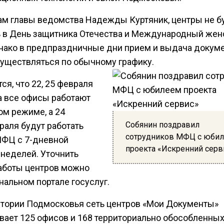
ам главы ведомства Надежды Куртяник, центры не б
ь в День защитника Отечества и Международный жен
днако в предпраздничные дни прием и выдача докум
существляться по обычному графику.
ся, что 22, 25 февраля
та все офисы работают
ом режиме, а 24
Собянин поздравил
раля будут работать
сотрудников МФЦ с юби
МФЦ с 7-дневной
проекта «Искренний серв
 неделей. Уточнить
аботы центров можно
нальном портале госуслуг.
итории Подмосковья сеть центров «Мои Документы»
вает 125 офисов и 168 территориально обособленны