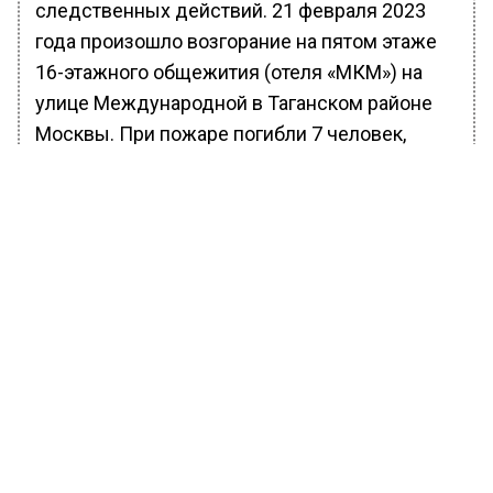
следственных действий. 21 февраля 2023
года произошло возгорание на пятом этаже
16-этажного общежития (отеля «МКМ») на
улице Международной в Таганском районе
Москвы. При пожаре погибли 7 человек,
среди которых двое малолетних детей.
БОЛЬШЕ АКТУАЛЬНЫХ НОВОСТЕЙ И ЭКСКЛЮЗИВНЫХ
ВИДЕО В ТЕЛЕГРАМ-КАНАЛЕ "ВЕСТИ МОСКОВСКОГО
РЕГИОНА".
ПОДПИШИСЬ!
ПОДПИСЫВАЙТЕСЬ НА МОСРЕГИОН:
НОВОСТИ
ДЗЕН
ТЕЛЕГРАМ
Новости СМИ2