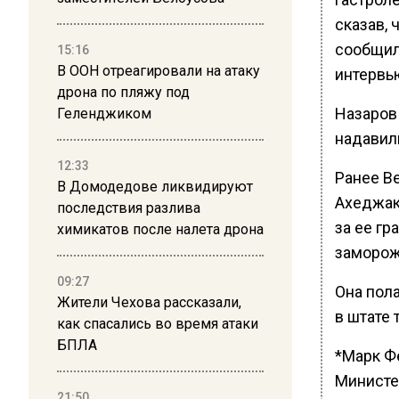
сказав, 
сообщил:
15:16
В ООН отреагировали на атаку
интервь
дрона по пляжу под
Назаров 
Геленджиком
надавил
12:33
Ранее В
В Домодедове ликвидируют
Ахеджак
последствия разлива
за ее гр
химикатов после налета дрона
заморож
09:27
Она пола
Жители Чехова рассказали,
в штате 
как спасались во время атаки
БПЛА
*Марк Ф
Министер
21:50