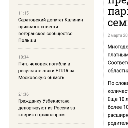
пар
11:15
сем
Саратовский депутат Калинин
призвал к совести
ветеранское сообщество
2 марта 20
Польши
Многоде
платным
10:34
Соответс
Пять человек погибли в
областна
результате атаки БПЛА на
Московскую область
По слов
количес
21:36
Еще 10 л
Гражданку Узбекистана
более 1
депортируют из России за
расширя
коврик с триколором
родител