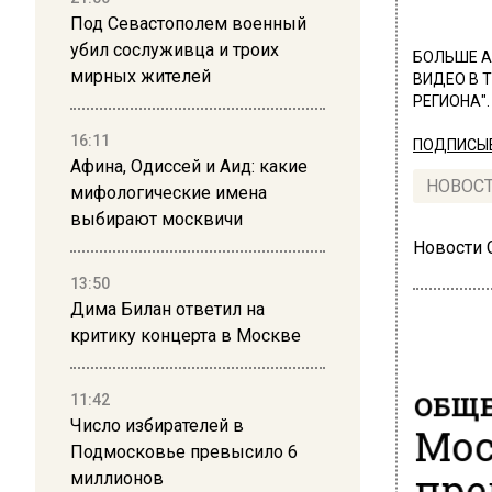
Под Севастополем военный
убил сослуживца и троих
БОЛЬШЕ А
мирных жителей
ВИДЕО В 
РЕГИОНА".
16:11
ПОДПИСЫВ
Афина, Одиссей и Аид: какие
НОВОС
мифологические имена
выбирают москвичи
Новости
13:50
Дима Билан ответил на
критику концерта в Москве
ОБЩЕ
11:42
Число избирателей в
Мос
Подмосковье превысило 6
пре
миллионов