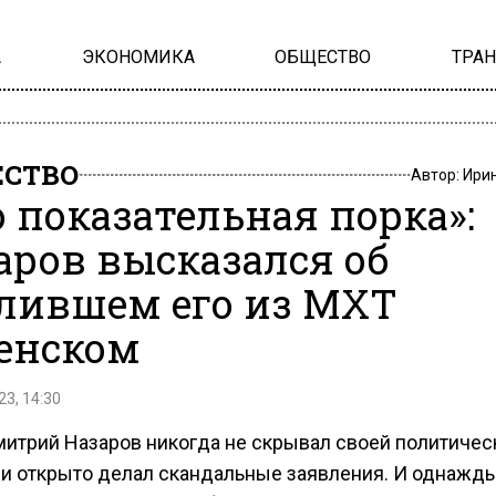
А
ЭКОНОМИКА
ОБЩЕСТВО
ТРА
СТВО
Автор:
Ири
о показательная порка»:
аров высказался об
лившем его из МХТ
енском
23, 14:30
митрий Назаров никогда не скрывал своей политичес
 и открыто делал скандальные заявления. И однажд