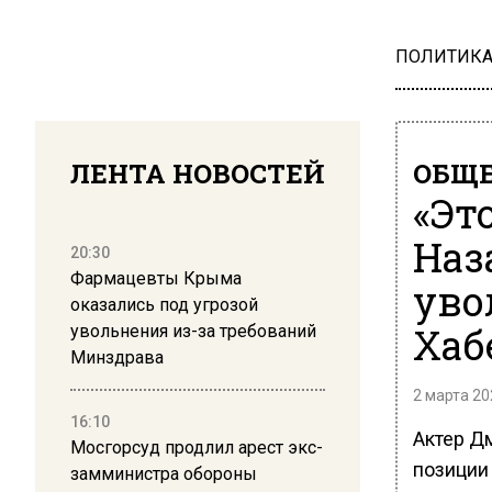
ПОЛИТИК
ЛЕНТА НОВОСТЕЙ
ОБЩЕ
«Эт
Наз
20:30
Фармацевты Крыма
уво
оказались под угрозой
Хаб
увольнения из-за требований
Минздрава
2 марта 20
16:10
Актер Д
Мосгорсуд продлил арест экс-
позиции
замминистра обороны