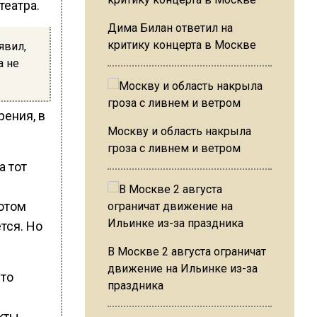
театра.
Дима Билан ответил на
критику концерта в Москве
явил,
а не
рения, в
Москву и область накрыла
гроза с ливнем и ветром
а тот
Потом
тся. Но
В Москве 2 августа ограничат
движение на Ильинке из-за
что
праздника
кты,