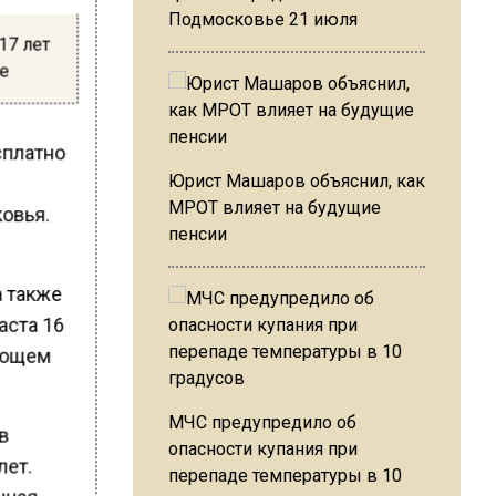
Подмосковье 21 июля
17 лет
ие
сплатно
Юрист Машаров объяснил, как
МРОТ влияет на будущие
овья.
пенсии
а также
аста 16
ующем
МЧС предупредило об
 в
опасности купания при
лет.
перепаде температуры в 10