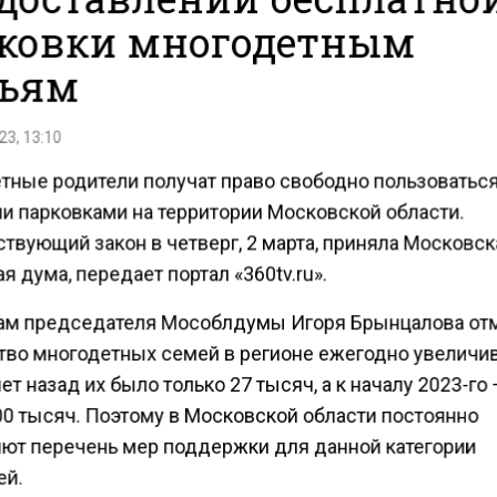
ковки многодетным
ьям
23, 13:10
тные родители получат право свободно пользоватьс
и парковками на территории Московской области.
твующий закон в четверг, 2 марта, приняла Московс
я дума, передает портал «360tv.ru».
ам председателя Мособлдумы Игоря Брынцалова отм
тво многодетных семей в регионе ежегодно увеличив
ет назад их было только 27 тысяч, а к началу 2023-го
00 тысяч. Поэтому в Московской области постоянно
ют перечень мер поддержки для данной категории
ей.