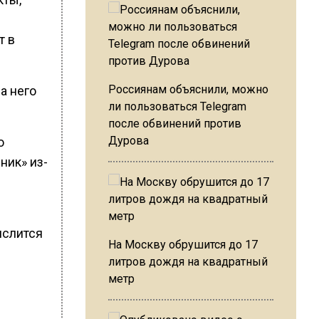
т в
Россиянам объяснили, можно
а него
ли пользоваться Telegram
после обвинений против
Дурова
ю
ник» из-
ислится
На Москву обрушится до 17
литров дождя на квадратный
метр