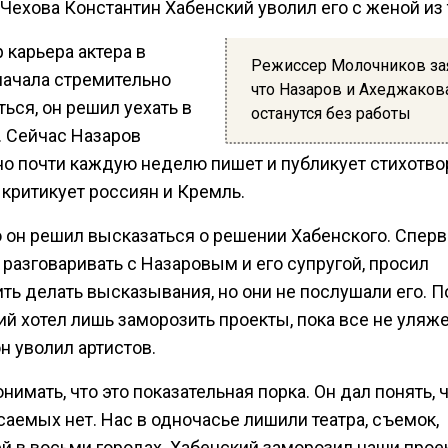
Чехова Константин Хабенский уволил его с женой из 
р карьера актера в
Режиссер Молочников за
начала стремительно
что Назаров и Ахеджаков
ься, он решил уехать в
останутся без работы
. Сейчас Назаров
но почти каждую неделю пишет и публикует стихотво
 критикует россиян и Кремль.
 он решил высказаться о решении Хабенского. Сперв
разговаривать с Назаровым и его супругой, просил
ть делать высказывания, но они не послушали его. 
й хотел лишь заморозить проекты, пока все не уляже
он уволил артистов.
нимать, что это показательная порка. Он дал понять, 
аемых нет. Нас в одночасье лишили театра, съемок,
ей в восьми городах. Хабенский заморозил наши прое