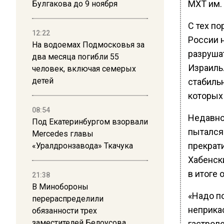
МХТ им. 
Булгакова до 9 ноября
С тех по
12:22
России 
На водоемах Подмосковья за
разрушат
два месяца погибли 55
Израиль
человек, включая семерых
детей
стабиль
которых
08:54
Недавно
Под Екатеринбургом взорвали
пытался 
Mercedes главы
прекрати
«Уралдронзавода» Ткачука
Хабенски
в итоге 
21:38
В Минобороны
«Надо по
перераспределили
неприкас
обязанности трех
заместителей Белоусова
гастрол