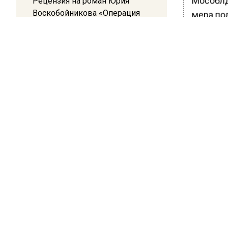
Мособлд
Рецензия на роман Юрия
Воскобойникова «Операция
мера по
«Пропаганда»: Политический
пособия 
триллер на грани метафизики
минимум
08:45
Белгород попал под атаку
БОЛЬШЕ А
беспилотников — жители
ВИДЕО В 
РЕГИОНА".
слышали взрывы
ПОДПИСЫВ
НОВОС
Новости