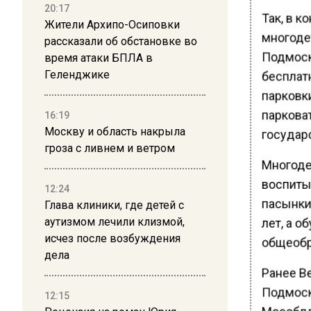
20:17
Так, в к
Жители Архипо-Осиповки
многоде
рассказали об обстановке во
Подмоск
время атаки БПЛА в
Геленджике
бесплат
парковк
парковат
16:19
Москву и область накрыла
государ
гроза с ливнем и ветром
Многодет
воспиты
12:24
пасынки
Глава клиники, где детей с
аутизмом лечили клизмой,
лет, а 
исчез после возбуждения
общеобр
дела
Ранее В
Подмоск
12:15