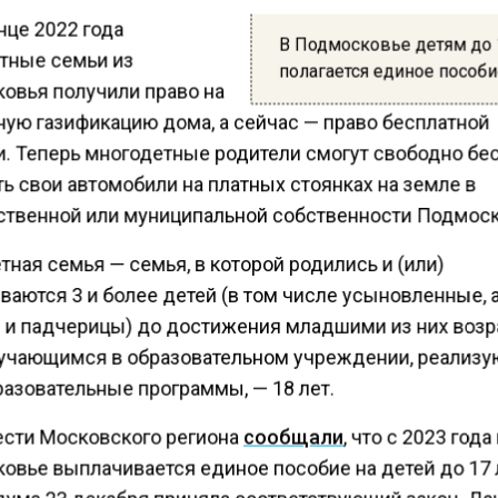
онце 2022 года
В Подмосковье детям до 
тные семьи из
полагается единое пособ
овья получили право на
ную газификацию дома, а сейчас — право бесплатной
и. Теперь многодетные родители смогут свободно бе
ь свои автомобили на платных стоянках на земле в
ственной или муниципальной собственности Подмоск
ная семья — семья, в которой родились и (или)
ваются 3 и более детей (в том числе усыновленные, 
 и падчерицы) до достижения младшими из них возр
обучающимся в образовательном учреждении, реализ
азовательные программы, — 18 лет.
ести Московского региона
сообщали
, что с 2023 года
овье выплачивается единое пособие на детей до 17 