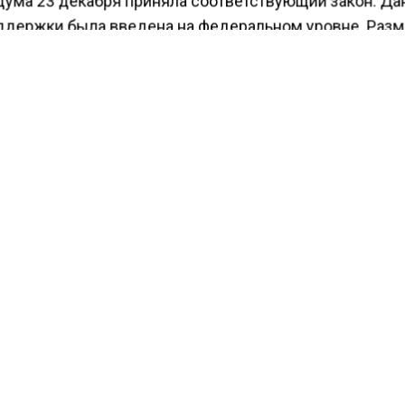
ума 23 декабря приняла соответствующий закон. Да
ддержки была введена на федеральном уровне. Раз
не фиксирован, он составит 50, 75 или 100% прожито
а в зависимости от доходов семьи.
КТУАЛЬНЫХ НОВОСТЕЙ И ЭКСКЛЮЗИВНЫХ
ПОДПИ
ТЕЛЕГРАМ-КАНАЛЕ "ВЕСТИ МОСКОВСКОГО
АЙТЕСЬ НА МОСРЕГИОН:
ТИ
ДЗЕН
ТЕЛЕГРАМ
 СМИ2