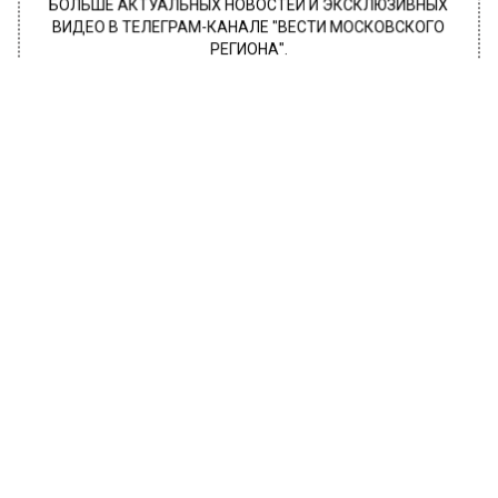
БОЛЬШЕ АКТУАЛЬНЫХ НОВОСТЕЙ И ЭКСКЛЮЗИВНЫХ
ВИДЕО В ТЕЛЕГРАМ-КАНАЛЕ "ВЕСТИ МОСКОВСКОГО
РЕГИОНА".
ПОДПИШИСЬ!
ПОДПИСЫВАЙТЕСЬ НА МОСРЕГИОН:
НОВОСТИ
ДЗЕН
ТЕЛЕГРАМ
Новости СМИ2
ОБЩЕСТВО
Автор:
Ирина Ушакова
Эвелина Бледанс показалась на
публике с особенным сыном
2 марта 2023, 20:56