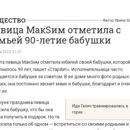
СТВО
Автор:
Ири
ица МакSим отметила с
ьей 90-летие бабушки
23, 21:22
 певица МакЅим отметила юбилей своей бабушки, кот
ось 90 лет, пишет «СтарХит». Исполнительница часто
ся к бабушке за советом. В ее доме много фото род
 она постоянно звонит маме и бабушке, благодарит и 
.
е праздника певица
Ида Галич травмировалас
 бабушку, что бы она
горах
олучить в подарок. Но та
ла только об одном — встретиться со своими родным
и за одним столом. Марина организовала большой пр