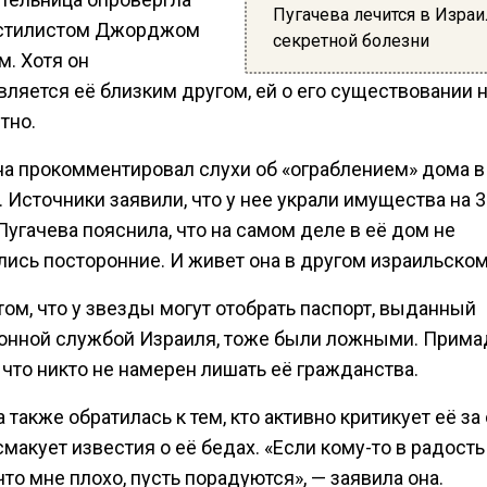
Пугачева лечится в Израи
 стилистом Джорджом
секретной болезни
м. Хотя он
вляется её близким другом, ей о его существовании 
тно.
на прокомментировал слухи об «ограблением» дома в
 Источники заявили, что у нее украли имущества на 
Пугачева пояснила, что на самом деле в её дом не
лись посторонние. И живет она в другом израильском
том, что у звезды могут отобрать паспорт, выданный
онной службой Израиля, тоже были ложными. Прима
 что никто не намерен лишать её гражданства.
 также обратилась к тем, кто активно критикует её за
смакует известия о её бедах. «Если кому-то в радость
что мне плохо, пусть порадуются», — заявила она.