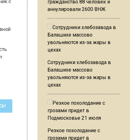
гражданство 88 человек и
аннулировали 2600 ВНЖ
ртивной
ась.
алость
огает
Сотрудники хлебозавода в
й
Балашихе массово
увольняются из-за жары в
цехах
ШИСЬ!
Резкое похолодание с
грозами придет в