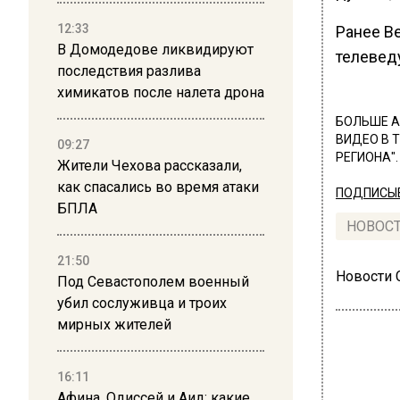
12:33
Ранее В
В Домодедове ликвидируют
телеведу
последствия разлива
химикатов после налета дрона
БОЛЬШЕ А
ВИДЕО В 
09:27
РЕГИОНА".
Жители Чехова рассказали,
как спасались во время атаки
ПОДПИСЫВ
БПЛА
НОВОС
21:50
Новости
Под Севастополем военный
убил сослуживца и троих
мирных жителей
16:11
Афина, Одиссей и Аид: какие