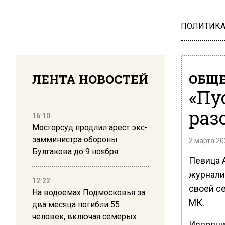
ПОЛИТИК
ЛЕНТА НОВОСТЕЙ
ОБЩЕ
«Пу
раз
16:10
Мосгорсуд продлил арест экс-
замминистра обороны
2 марта 20
Булгакова до 9 ноября
Певица 
журнали
12:22
своей се
На водоемах Подмосковья за
МК.
два месяца погибли 55
человек, включая семерых
Исполни