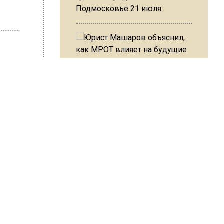
Подмосковье 21 июля
Юрист Машаров объяснил, как
МРОТ влияет на будущие
на Ушакова
пенсии
орой
МЧС предупредило об
опасности купания при
ных и
перепаде температуры в 10