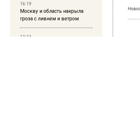
НОВОС
16:19
Москву и область накрыла
гроза с ливнем и ветром
Новости
12:24
Глава клиники, где детей с
аутизмом лечили клизмой,
исчез после возбуждения
ОБЩЕ
дела
Пев
сем
12:15
Рецензия на роман Юрия
Воскобойникова «Операция
2 марта 20
«Пропаганда»: Политический
триллер на грани метафизики
2 марта
исполнил
обращает
08:45