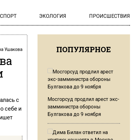
НСПОРТ
ЭКОЛОГИЯ
ПРОИСШЕСТВИЯ
ПОПУЛЯРНОЕ
на Ушакова
ва
и
Мосгорсуд продлил арест экс-
алась с
замминистра обороны
о себе и
Булгакова до 9 ноября
пишет