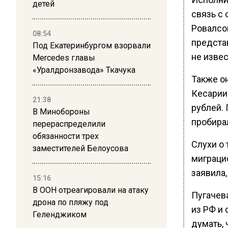
детей
связь с
Ровалсо
08:54
предста
Под Екатеринбургом взорвали
не извес
Mercedes главы
«Уралдронзавода» Ткачука
Также о
Кесарии.
21:38
рублей. 
В Минобороны
пробира
перераспределили
обязанности трех
Слухи о 
заместителей Белоусова
миграци
заявила,
15:16
В ООН отреагировали на атаку
Пугачева
дрона по пляжу под
из РФ и 
Геленджиком
думать, 