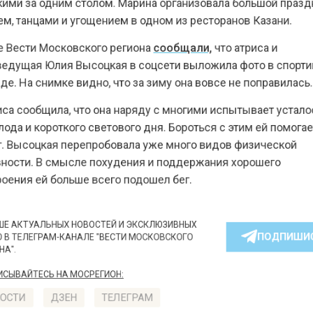
 танцами и угощением в одном из ресторанов Казани.
ести Московского региона
сообщали,
что атриса и
ущая Юлия Высоцкая в соцсети выложила фото в спо
На снимке видно, что за зиму она вовсе не поправил
 сообщила, что она наряду с многими испытывает уст
а и короткого светового дня. Бороться с этим ей пом
Высоцкая перепробовала уже много видов физическо
сти. В смысле похудения и поддержания хорошего
ния ей больше всего подошел бег.
КТУАЛЬНЫХ НОВОСТЕЙ И ЭКСКЛЮЗИВНЫХ
ПОДПИ
ТЕЛЕГРАМ-КАНАЛЕ "ВЕСТИ МОСКОВСКОГО
АЙТЕСЬ НА МОСРЕГИОН: