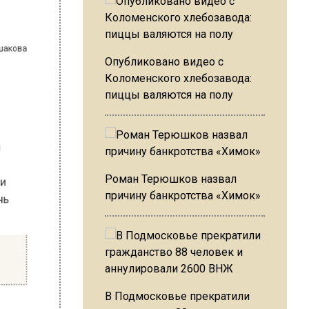
на Ушакова
Опубликовано видео с
Коломенского хлебозавода:
пиццы валяются на полу
орой
ных и
очень
Роман Терюшков назвал
причину банкротства «Химок»
ь в
и и
В Подмосковье прекратили
аздник с