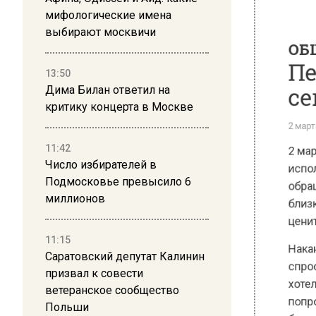
ОБЩЕ
мифологические имена
Пев
выбирают москвичи
сем
13:50
Дима Билан ответил на
2 марта 20
критику концерта в Москве
2 марта
исполнил
11:42
обращает
Число избирателей в
близких,
Подмосковье превысило 6
ценит их
миллионов
Наканун
11:15
спросила
Саратовский депутат Калинин
хотела п
призвал к совести
попроси
ветеранское сообщество
близким
Польши