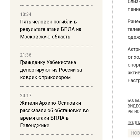
пением,
10:34
Ранее В
Пять человек погибли в
телевед
результате атаки БПЛА на
одежде. 
Московскую область
Актриса
21:36
от холод
Гражданку Узбекистана
спорт. 
депортируют из России за
активно
коврик с триколором
настрое
20:17
Жители Архипо-Осиповки
БОЛЬШЕ А
рассказали об обстановке во
ВИДЕО В 
время атаки БПЛА в
РЕГИОНА".
Геленджике
ПОДПИСЫВ