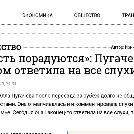
А
ЭКОНОМИКА
ОБЩЕСТВО
ТРА
СТВО
Автор:
Ири
сть порадуются»: Пугаче
ом ответила на все слух
23, 21:31
Алла Пугачева после переезда за рубеж долго не общ
стами. Она отмалчивалась и н комментировала слухи 
мье. Сегодня она наконец-то ответила на все слухи, 
тельница опровергла