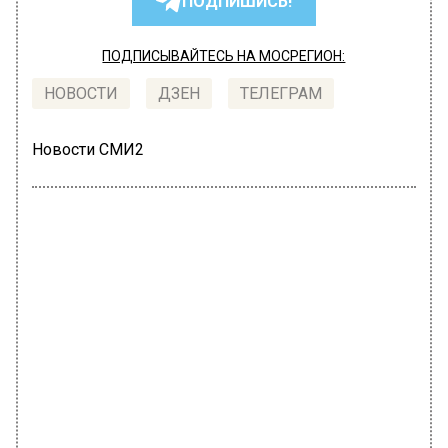
ПОДПИШИСЬ!
ПОДПИСЫВАЙТЕСЬ НА МОСРЕГИОН:
НОВОСТИ
ДЗЕН
ТЕЛЕГРАМ
Новости СМИ2
ОБЩЕСТВО
Автор:
Юлия Варсегова
Москвичам рассказали, что районы
Отрадное, Северное и Южное
Медведково станут еще удобнее для
жизни