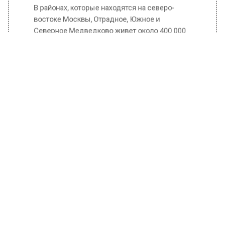
Северное Медведково живет около 400 000
москвичей.
Для их уюта и комфорта было уже немало
сделано. Со временем, по словам мэра, эти
районы станут еще более удобными и
привлекательными для жизни.
Планируется построить эстакаду через пути
МЦД-1, которая свяжет улицу Хачатуряна с
Дмитровским шоссе.
Также появится самый протяженный в
Европе 20-километровый Парк Яуза. В
текущем году начнутся работы на двух
пойменных участках Яузы – вдоль
Сухонской улицы и Олонецкого проезда.