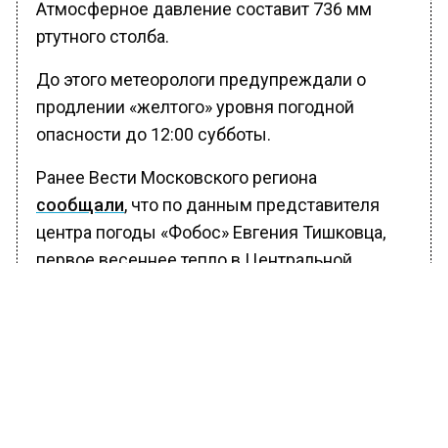
Атмосферное давление составит 736 мм
ртутного столба.
До этого метеорологи предупреждали о
продлении «желтого» уровня погодной
опасности до 12:00 субботы.
Ранее Вести Московского региона
сообщали
, что по данным представителя
центра погоды «Фобос» Евгения Тишковца,
первое весеннее тепло в Центральной
России придет только в конце марта, а в
конце первой декады апреля установится
климатическая весна.
«Март подтвердит статус очень
неустойчивого месяца с традиционными
возвратами холодов, с усилением морозов, с