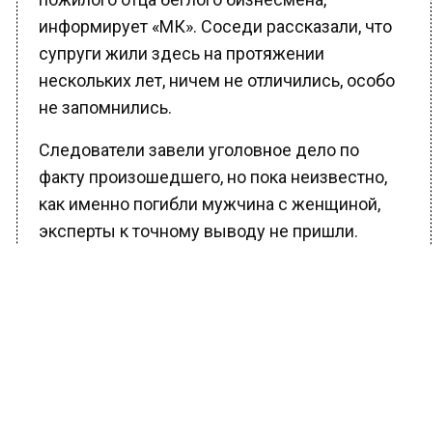
информирует «МК». Соседи рассказали, что
супруги жили здесь на протяжении
нескольких лет, ничем не отличились, особо
не запомнились.
Следователи завели уголовное дело по
факту произошедшего, но пока неизвестно,
как именно погибли мужчина с женщиной,
эксперты к точному выводу не пришли.
В квартире был бардак, разбитая посуда и
следы крови на кухне. Каким предметом
нанесены были удары пока установить не
удалось.
Погибший мужчина был риелтором, о нем в
Сети есть множество положительных