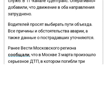
служб. В ТГ-канале «Дептранс. Оперативно»
добавили, что движение в оба направления
затруднено.
Водителей просят выбирать пути объезда.
Все причины и обстоятельства аварии, а
также данные о пострадавших уточняются.
Ранее Вести Московского региона
сообщали
, что в Москве 3 марта произошло
серьезное ДТП, в котором погибли три
человека и еще один пострадал.
Авария случилась на Варшавском шоссе.
Водитель, находившийся за рулем машины
марки “Тойота”, не справившись с
управлением, врезался в мачту городского
освещения и перевернулся.