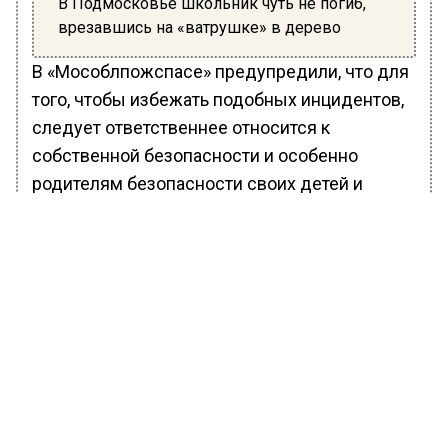
В Подмосковье школьник чуть не погиб,
врезавшись на «ватрушке» в дерево
В «Мособлпожспасе» предупредили, что для
того, чтобы избежать подобных инцидентов,
следует ответственнее относится к
собственной безопасности и особенно
родителям безопасности своих детей и
выбирать для катания специально
оборудованные трассы.
Ранее Вести Московского региона
сообщали
, что ЧП произошло на карьере в
дачном поселке Красково 15 января.
Мальчик со старшим 12-летним братом
начали кататься на «ватрушке». В ходе одного
из спусков «ватрушка» изменила траекторию