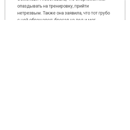
Семенович посетовала, что спортсмен мог
опаздывать на тренировку, прийти
нетрезвым. Также она заявила, что тот грубо
с ней обращался: бросал на лед и мог
ударить.
Ранее врачи говорили, что иммунитет
спортсмена ослаблен. Они предположили,
что этому могло поспособствовать
употребление алкоголя. Родственники
спортсмена никак не комментировали эти
высказывания.
БОЛЬШЕ АКТУАЛЬНЫХ НОВОСТЕЙ И ЭКСКЛЮЗИВНЫХ
ВИДЕО В ТЕЛЕГРАМ-КАНАЛЕ "ВЕСТИ МОСКОВСКОГО
РЕГИОНА".