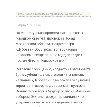
городком округе Павловский Посад
Московской области построят парк
«Дубрава». Обустройство территории
началось в феврале 2023 года, передает
портал «Вести Подмосковья».
Согласно сообщению, когда-то на этом месте
была дубовая аллея, отсюда и появилось
название «Дубрава». За много лет запущения
территория заросла деревьями и кустами.
Сейчас территория будущего парка обнесена
забором. Жители города переживали, что
убирают слишком много деревьев, но их
успокоили и объяснили, что ликвидируют
только те деревья и кустарники, которые
находятся в критическом аварийном
состоянии. Все здоровые деревья помечены