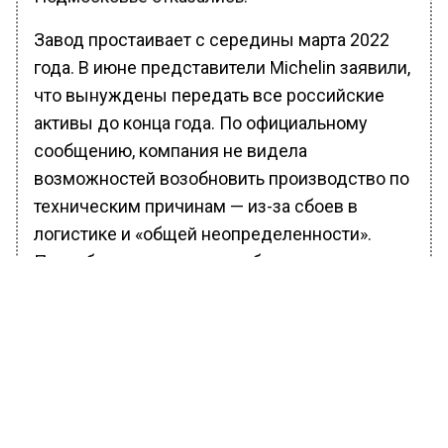
Завод простаивает с середины марта 2022
года. В июне представители Michelin заявили,
что вынуждены передать все российские
активы до конца года. По официальному
сообщению, компания не видела
возможностей возобновить производство по
техническим причинам — из-за сбоев в
логистике и «общей неопределенности».
Прорабатывался переход бизнеса к
местному менеджменту.
В отчетности по окончании 2022 года Michelin
заявила, что рассматривает и другие
варианты выхода с российского рынка, в том
числе продажу третьей стороне. В декабре
российское ООО «Мишлен»