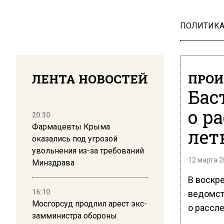
ПОЛИТИК
ЛЕНТА НОВОСТЕЙ
ПРОИ
Бас
о р
20:30
Фармацевты Крыма
лет
оказались под угрозой
увольнения из-за требований
12 марта 2
Минздрава
В воскре
16:10
ведомст
Мосгорсуд продлил арест экс-
о рассл
замминистра обороны