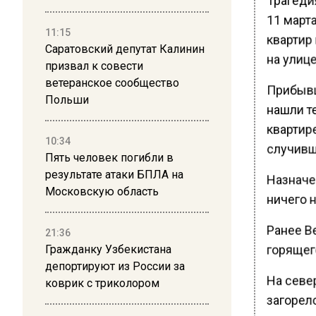
11 марта
11:15
квартир
Саратовский депутат Калинин
на улице
призвал к совести
ветеранское сообщество
Прибывш
Польши
нашли т
квартир
10:34
случивш
Пять человек погибли в
результате атаки БПЛА на
Назначе
Московскую область
ничего н
Ранее В
21:36
горящег
Гражданку Узбекистана
депортируют из России за
На севе
коврик с триколором
загорел