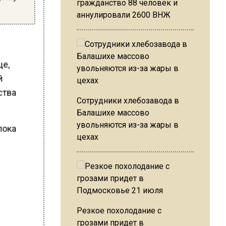
гражданство 88 человек и
аннулировали 2600 ВНЖ
ще,
й
ства
Сотрудники хлебозавода в
Балашихе массово
увольняются из-за жары в
пока
цехах
з
а
Резкое похолодание с
грозами придет в