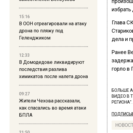
произош
избрать
15:16
Глава С
В ООН отреагировали на атаку
Старико
дрона по пляжу под
Геленджиком
дела и 
Ранее В
12:33
задержа
В Домодедове ликвидируют
горло в 
последствия разлива
химикатов после налета дрона
БОЛЬШЕ А
09:27
ВИДЕО В 
Жители Чехова рассказали,
РЕГИОНА".
как спасались во время атаки
ПОДПИСЫВ
БПЛА
НОВОС
21:50