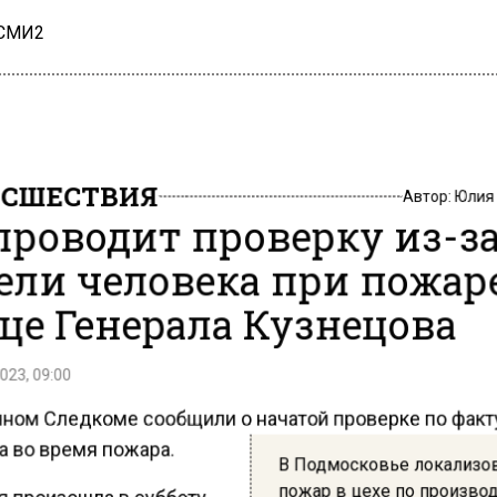
 СМИ2
СШЕСТВИЯ
Автор:
Юлия
проводит проверку из-з
ели человека при пожар
це Генерала Кузнецова
023, 09:00
чном Следкоме сообщили о начатой проверке по факт
а во время пожара.
В Подмосковье локализо
пожар в цехе по произво
 произошла в субботу,