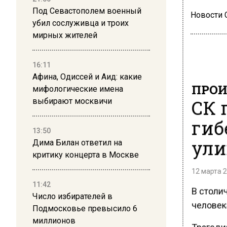
Под Севастополем военный
Новости
убил сослуживца и троих
мирных жителей
16:11
Афина, Одиссей и Аид: какие
ПРОИ
мифологические имена
СК 
выбирают москвичи
гиб
13:50
ули
Дима Билан ответил на
критику концерта в Москве
12 марта 2
11:42
В столи
Число избирателей в
человек
Подмосковье превысило 6
миллионов
Трагедия