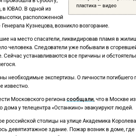
пластика — видео
, в ЮВАО. В одной из
 высотки, расположенной
 Генерала Кузнецова, возникло возгорание.
ие на место спасатели, ликвидировав пламя в жили
ело человека. Следователи уже побывали в сгоревше
е. Сейчас устанавливаются все причины и обстоятель
егося.
ны необходимые экспертизы. О личности погибшего 
е известно.
ести Московского региона
сообщали
, что в Москве и
о дома у телецентра «Останкино» эвакуируют людей.
ре российской столицы на улице Академика Королев
ось девятиэтажное здание. Пожар возник в доме, где