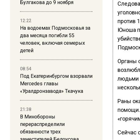
Булгакова до 9 ноября
Следова
уголовн
против 1
12:22
На водоемах Подмосковья за
Юноша п
два месяца погибли 55
убийств
человек, включая семерых
Подмоск
детей
Органы с
08:54
возлюбл
Под Екатеринбургом взорвали
людьми 
Mercedes главы
несколь
«Уралдронзавода» Ткачука
Раны ок
помощи.
21:38
В Минобороны
«горячи
перераспределили
обязанности трех
Сейчас 
заместителей Белоусова