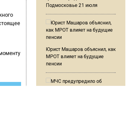
Подмосковье 21 июля
жного
астоящее
Юрист Машаров объяснил, как
 моменту
МРОТ влияет на будущие
пенсии
ШИСЬ!
МЧС предупредило об
опасности купания при
перепаде температуры в 10