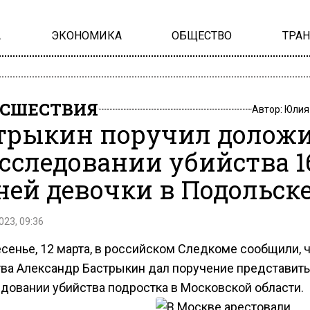
А
ЭКОНОМИКА
ОБЩЕСТВО
ТРА
СШЕСТВИЯ
Автор:
Юлия
трыкин поручил долож
асследовании убийства 1
ней девочки в Подольск
023, 09:36
сенье, 12 марта, в российском Следкоме сообщили, ч
ва Александр Бастрыкин дал поручение представить
едовании убийства подростка в Московской области.