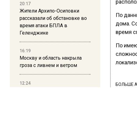
располо
20:17
Жители Архипо-Осиповки
По данн
рассказали об обстановке во
дома. Со
время атаки БПЛА в
время с
Геленджике
По имею
16:19
сложнос
Москву и область накрыла
локализо
гроза с ливнем и ветром
12:24
БОЛЬШЕ А
Глава клиники, где детей с
ВИДЕО В 
аутизмом лечили клизмой,
РЕГИОНА".
исчез после возбуждения
ПОДПИСЫВ
дела
НОВОС
12:15