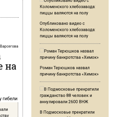
Опубликовано видео с
Коломенского хлебозавода:
пиццы валяются на полу
 Варсегова
а
е на
Роман Терюшков назвал
причину банкротства «Химок»
у гибели
вали
В Подмосковье прекратили
дству