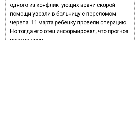
одного из конфликтующих врачи скорой
помощи увезли в больницу с переломом
черепа. 11 марта ребенку провели операцию.
Но тогда его отец информировал, что прогноз
пока не ясен.
БОЛЬШЕ АКТУАЛЬНЫХ НОВОСТЕЙ И ЭКСКЛЮЗИВНЫХ
ВИДЕО В ТЕЛЕГРАМ-КАНАЛЕ "ВЕСТИ МОСКОВСКОГО
РЕГИОНА".
ПОДПИШИСЬ!
ПОДПИСЫВАЙТЕСЬ НА МОСРЕГИОН:
НОВОСТИ
ДЗЕН
ТЕЛЕГРАМ
Новости СМИ2