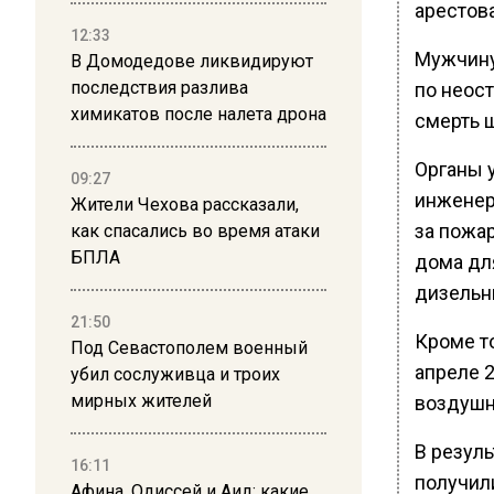
арестова
12:33
Мужчину
В Домодедове ликвидируют
последствия разлива
по неос
химикатов после налета дрона
смерть ш
Органы 
09:27
инженер
Жители Чехова рассказали,
за пожа
как спасались во время атаки
БПЛА
дома дл
дизельны
21:50
Кроме то
Под Севастополем военный
апреле 
убил сослуживца и троих
мирных жителей
воздушн
В резул
16:11
получил
Афина, Одиссей и Аид: какие