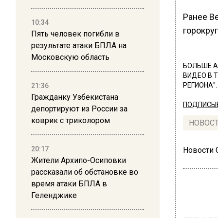
Ранее В
10:34
горокру
Пять человек погибли в
результате атаки БПЛА на
Московскую область
БОЛЬШЕ А
ВИДЕО В 
РЕГИОНА".
21:36
Гражданку Узбекистана
ПОДПИСЫВ
депортируют из России за
коврик с триколором
НОВОС
20:17
Новости
Жители Архипо-Осиповки
рассказали об обстановке во
время атаки БПЛА в
Геленджике