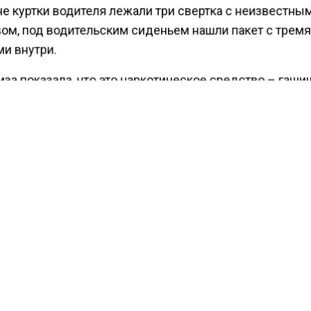
не куртки водителя лежали три свертка с неизвестны
ом, под водительским сиденьем нашли пакет с трем
и внутри.
за показала, что это наркотическое средство – гаши
ес изъятого наркотика составил примерно 250 грамм
ящее время следователи завели уголовное дело. Фиг
ли. Теперь ему грозит до 10 лет колонии.