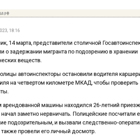
дд.рф
023, 18:16
ик, 14 марта, представители столичной Госавтоинспе
и о задержании мигранта по подозрению в хранении
ческих веществ.
толицы автоинспекторы остановили водителя каршер
иля на четвертом километре МКАД, чтобы проверить
ты.
м арендованной машины находился 26-летний приезж
 начал заметно нервничать. Полицейские посчитали е
ие подозрительным, и вызвали следственно-операт
а также провели его личный досмотр.