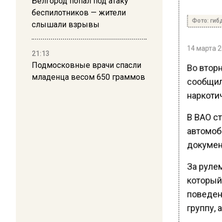
Белгород попал под атаку
беспилотников — жители
Фото: гиб
слышали взрывы
14 марта 2
21:13
Подмосковные врачи спасли
Во вторн
младенца весом 650 граммов
сообщил
наркоти
В ВАО с
автомоб
докумен
За руле
который
поведен
группу, 