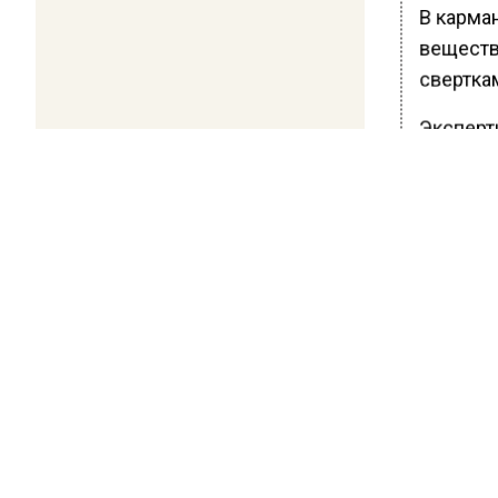
В карма
веществ
сверткам
Эксперти
Общий в
В насто
арестова