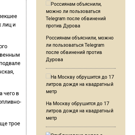
влекшее
 лиц и
Россиянам объяснили, можно
ли пользоваться Telegram
ого
после обвинений против
ственным
Дурова
 подвале
нская,
а чего в
опливно-
На Москву обрушится до 17
литров дождя на квадратный
метр
Еще трое