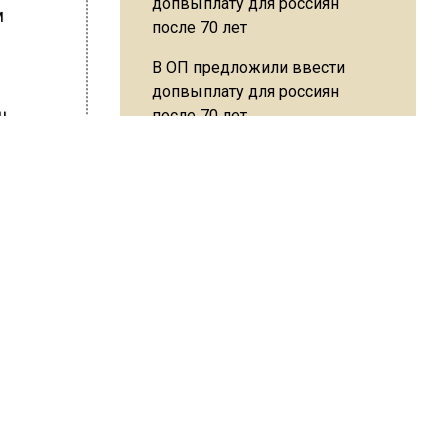
м
я
В ОП предложили ввести
допвыплату для россиян
ш.
после 70 лет
ов.
уранта
Синоптик предупредила о
снеге в Норильске и Якутии в
середине лета