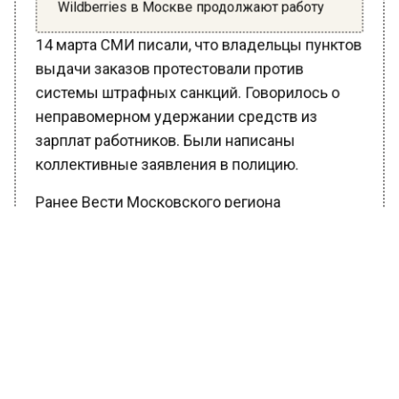
Wildberries в Москве продолжают работу
14 марта СМИ писали, что владельцы пунктов
выдачи заказов протестовали против
системы штрафных санкций. Говорилось о
неправомерном удержании средств из
зарплат работников. Были написаны
коллективные заявления в полицию.
Ранее Вести Московского региона
сообщали
, что в стране началась забастовка
предпринимателей. Пункты выдачи заказов
(ПВЗ) Wildberries в среду, 15 марта, закрыты
во многих российских городах. Как сообщают
РИА Новости, в Москве сотрудники пунктов
выдачи заказов Wildberries продолжили
работать, в головном офисе маркетплейса