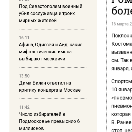
бол
Под Севастополем военный
убил сослуживца и троих
мирных жителей
16 марта 2
Поклонн
16:11
Костома
Афина, Одиссей и Аид: какие
вызванны
мифологические имена
выбирают москвичи
см. Так 
января, 
13:50
Спортсм
Дима Билан ответил на
10 янва
критику концерта в Москве
«пневмо
пневмон
11:42
которая 
Число избирателей в
Подмосковье превысило 6
B. Ране
миллионов
стоп, не