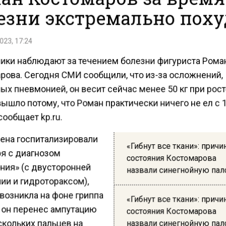
езни экстремально поху
023, 17:24
ики наблюдают за течением болезни фигуриста Рома
рова. Сегодня СМИ сообщили, что из-за осложнений,
х пневмонией, он весит сейчас менее 50 кг при рост
вышло потому, что Роман практически ничего не ел с 
сообщает kp.ru.
ена госпитализировали
«Гибнут все ткани»: причи
ря с диагнозом
состояния Костомарова
ния» (с двусторонней
назвали синегнойную пал
ии и гидротораксом),
возникла на фоне гриппа
«Гибнут все ткани»: причи
е он перенес ампутацию
состояния Костомарова
скольких пальцев на
назвали синегнойную пал