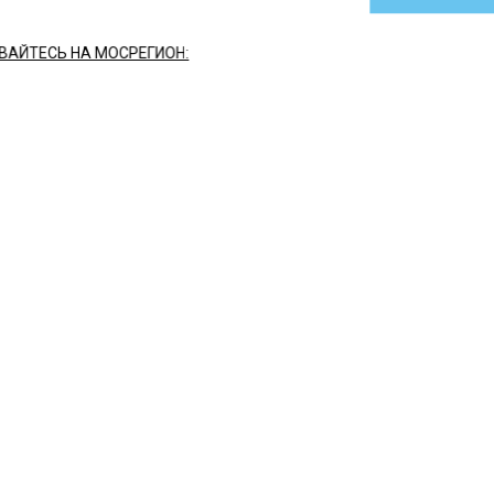
АЙТЕСЬ НА МОСРЕГИОН:
ТИ
ДЗЕН
ТЕЛЕГРАМ
 СМИ2
СТВО
Автор:
Ири
ан Костомаров за время
езни экстремально поху
023, 17:24
ики наблюдают за течением болезни фигуриста Рома