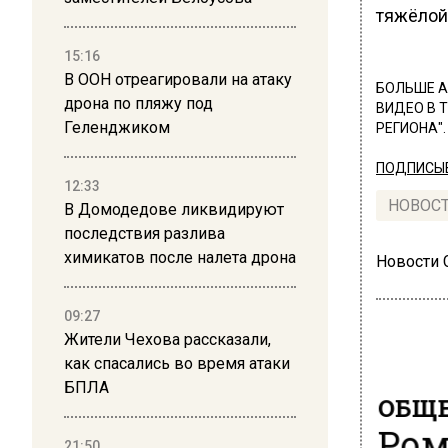
тяжёлой
15:16
В ООН отреагировали на атаку
БОЛЬШЕ А
дрона по пляжу под
ВИДЕО В 
Геленджиком
РЕГИОНА".
ПОДПИСЫВ
12:33
НОВОС
В Домодедове ликвидируют
последствия разлива
химикатов после налета дрона
Новости
09:27
Жители Чехова рассказали,
как спасались во время атаки
БПЛА
ОБЩЕ
Ром
21:50