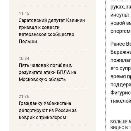
руках, з
11:15
инсульт
Саратовский депутат Калинин
новой а
призвал к совести
спортсм
ветеранское сообщество
Польши
Ранее В
Бережна
10:34
пожелал
Пять человек погибли в
его супр
результате атаки БПЛА на
время п
Московскую область
поддержи
Фигурис
21:36
тяжёлой
Гражданку Узбекистана
депортируют из России за
коврик с триколором
БОЛЬШЕ А
ВИДЕО В 