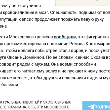
атем у него случился
 и кровоизлияние в мозг. Специалисты поднимают во
мпутации, сепсис продолжает поражать левую руку
ена.
ести Московского региона
сообщали,
что фигуристка
я прокомментировала состояние Романа Костомаров
а, чтобы коллега побыстрее стал здоров, и посочувс
уге Оксане Домниной. По ее словам, сейчас Оксана в
роводит рядом с мужем. Она всеми способами
вает его, читает ему вслух и не пускает к нему пост
тка не желает, чтобы друзья и поклонники видели му
 болезни.
КТУАЛЬНЫХ НОВОСТЕЙ И ЭКСКЛЮЗИВНЫХ
ПОДПИ
ТЕЛЕГРАМ-КАНАЛЕ "ВЕСТИ МОСКОВСКОГО