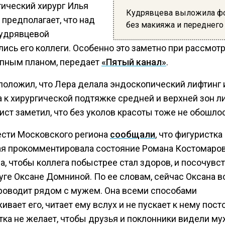
тический хирург Илья
Кудрявцева выложила ф
предполагает, что над
без макияжа и переднего
удрявцевой
ись его коллеги. Особенно это заметно при рассмот
упным планом, передает
«Пятый канал»
.
положил, что Лера делала эндоскопический лифтинг 
 к хирургической подтяжке средней и верхней зон ли
ст заметил, что без уколов красоты тоже не обошлос
ести Московского региона
сообщали
, что фигуристка
я прокомментировала состояние Романа Костомаров
а, чтобы коллега побыстрее стал здоров, и посочувс
уге Оксане Домниной. По ее словам, сейчас Оксана в
роводит рядом с мужем. Она всеми способами
вает его, читает ему вслух и не пускает к нему пост
тка не желает, чтобы друзья и поклонники видели му