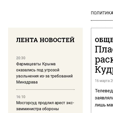
ПОЛИТИК
ЛЕНТА НОВОСТЕЙ
ОБЩЕ
Пла
рас
20:30
Фармацевты Крыма
Куд
оказались под угрозой
увольнения из-за требований
16 марта 2
Минздрава
Телевед
16:10
заявляла
Мосгорсуд продлил арест экс-
лишь ма
замминистра обороны