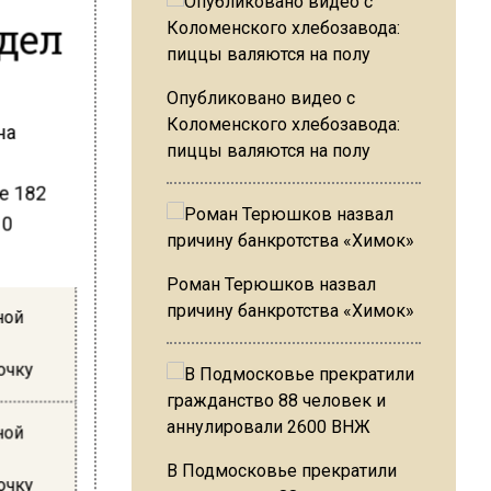
дел
Опубликовано видео с
Коломенского хлебозавода:
на
пиццы валяются на полу
е 182
10
Роман Терюшков назвал
причину банкротства «Химок»
ной
очку
ной
В Подмосковье прекратили
очку