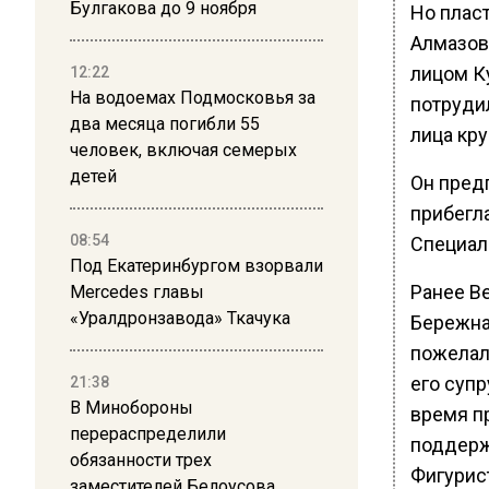
Булгакова до 9 ноября
Но плас
Алмазов 
лицом К
12:22
На водоемах Подмосковья за
потрудил
два месяца погибли 55
лица кр
человек, включая семерых
детей
Он пред
прибегла
08:54
Специали
Под Екатеринбургом взорвали
Ранее В
Mercedes главы
«Уралдронзавода» Ткачука
Бережна
пожелал
его супр
21:38
В Минобороны
время п
перераспределили
поддержи
обязанности трех
Фигурис
заместителей Белоусова