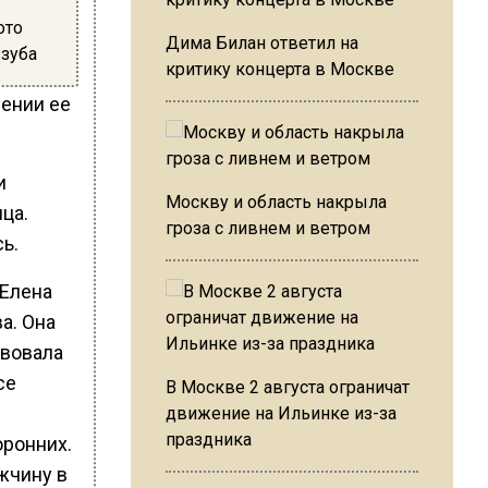
ото
Дима Билан ответил на
 зуба
критику концерта в Москве
рении ее
и
Москву и область накрыла
ца.
гроза с ливнем и ветром
ь.
 Елена
а. Она
твовала
се
В Москве 2 августа ограничат
движение на Ильинке из-за
праздника
оронних.
жчину в