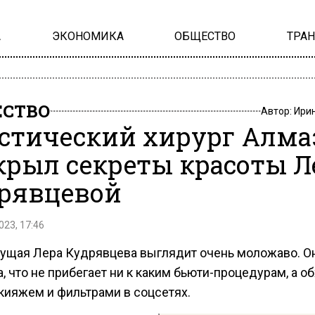
А
ЭКОНОМИКА
ОБЩЕСТВО
ТРА
СТВО
Автор:
Ири
стический хирург Алма
крыл секреты красоты 
рявцевой
023, 17:46
ущая Лера Кудрявцева выглядит очень моложаво. Он
, что не прибегает ни к каким бьюти-процедурам, а о
кияжем и фильтрами в соцсетях.