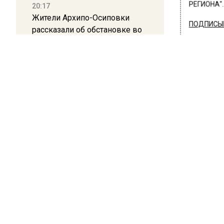
РЕГИОНА".
20:17
Жители Архипо-Осиповки
ПОДПИСЫВ
рассказали об обстановке во
время атаки БПЛА в
НОВОС
Геленджике
Новости
16:19
Москву и область накрыла
гроза с ливнем и ветром
12:24
ОБЩЕ
Глава клиники, где детей с
Ром
аутизмом лечили клизмой,
исчез после возбуждения
бол
дела
16 марта 2
12:15
Поклонн