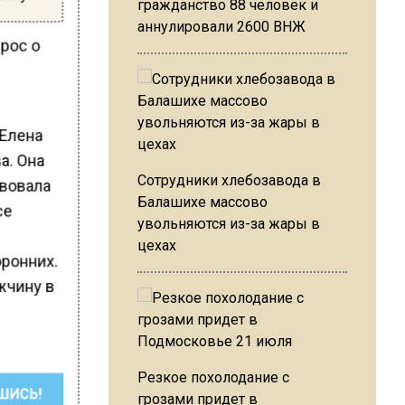
гражданство 88 человек и
аннулировали 2600 ВНЖ
прос о
 Елена
а. Она
Сотрудники хлебозавода в
твовала
Балашихе массово
се
увольняются из-за жары в
цехах
оронних.
жчину в
Резкое похолодание с
ШИСЬ!
грозами придет в