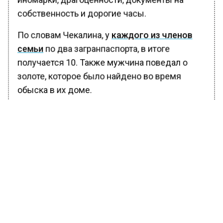
собственность и дорогие часы.
По словам Чекалина, у
каждого из членов
семьи
по два загранпаспорта, в итоге
получается 10. Также мужчина поведал о
золоте, которое было найдено во время
обыска в их доме.
Оказалось, что в банке заморозили деньги
Артема, а после вместо валюты выдали
слитки. Муж Лерчика добавил, что у них
работает 250 человек и они платят большие
налоги. Только за последние 3 года семья
блогеров заплатила примерно полтора
миллиарда рублей.