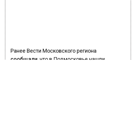
Ранее Вести Московского региона
сообщали
, что в Подмосковье нашли
мертвой стюардессу «Аэрофлота» в съемной
квартире.
При первом осмотре места ЧП стало
понятно, что девушка свела счеты с жизнью.
Однако появились несколько
подозрительных деталей в произошедшем.
Дело в том, что 28-летняя бортпроводница не