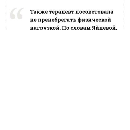
Также терапевт посоветовала
не пренебрегать физической
нагрузкой. По словам Яйцевой,
в день достаточно 15-20 минут
небольшой гимнастики.
БОЛЬШЕ АКТУАЛЬНЫХ НОВОСТЕЙ И ЭКСКЛЮЗИВНЫХ
ВИДЕО В ТЕЛЕГРАМ-КАНАЛЕ "ВЕСТИ МОСКОВСКОГО
РЕГИОНА".
ПОДПИШИСЬ!
ПОДПИСЫВАЙТЕСЬ НА МОСРЕГИОН:
НОВОСТИ
ДЗЕН
ТЕЛЕГРАМ