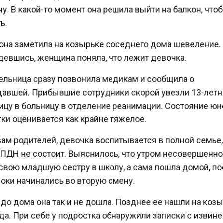
. В какой-то момент она решила выйти на балкон, чт
.
она заметила на козырьке соседнего дома шевеление
евшись, женщина поняла, что лежит девочка.
льница сразу позвонила медикам и сообщила о
авшей. Прибывшие сотрудники скорой увезли 13-ле
цу в больницу в отделение реанимации. Состояние ю
и оценивается как крайне тяжелое.
ам родителей, девочка воспитывается в полной семье
 ПДН не состоит. Выяснилось, что утром несовершен
свою младшую сестру в школу, а сама пошла домой, п
оки начинались во вторую смену.
о дома она так и не дошла. Позднее ее нашли на ко
а. При себе у подростка обнаружили записки с изви