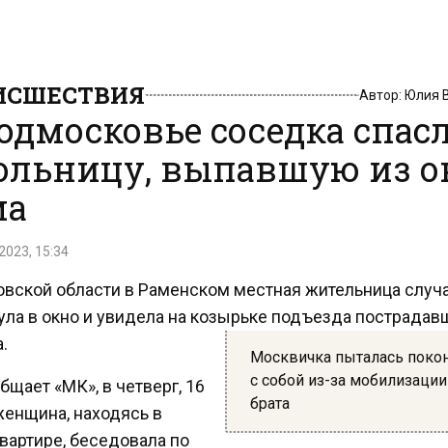
СШЕСТВИЯ
Автор:
Юлия
одмосковье соседка спас
льницу, выпавшую из о
а
023, 15:34
вской области в Раменском местная жительница слу
ла в окно и увидела на козырьке подъезда пострада
Москвичка пыталась пок
с собой из-за мобилизаци
щает «МК», в четверг, 16
брата
енщина, находясь в
артире, беседовала по