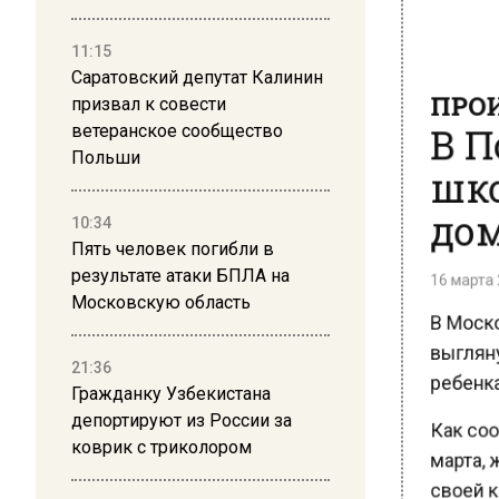
11:15
ПРОИ
Саратовский депутат Калинин
В П
призвал к совести
ветеранское сообщество
шко
Польши
дом
10:34
Пять человек погибли в
16 марта 2
результате атаки БПЛА на
В Моско
Московскую область
выгляну
ребенка.
21:36
Гражданку Узбекистана
Как сооб
депортируют из России за
марта, ж
коврик с триколором
своей кв