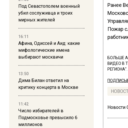
Ранее В
Под Севастополем военный
Московс
убил сослуживца и троих
мирных жителей
Управля
Пожар с
работник
16:11
Афина, Одиссей и Аид: какие
мифологические имена
выбирают москвичи
БОЛЬШЕ А
ВИДЕО В 
РЕГИОНА".
13:50
Дима Билан ответил на
ПОДПИСЫВ
критику концерта в Москве
НОВОС
11:42
Новости
Число избирателей в
Подмосковье превысило 6
миллионов