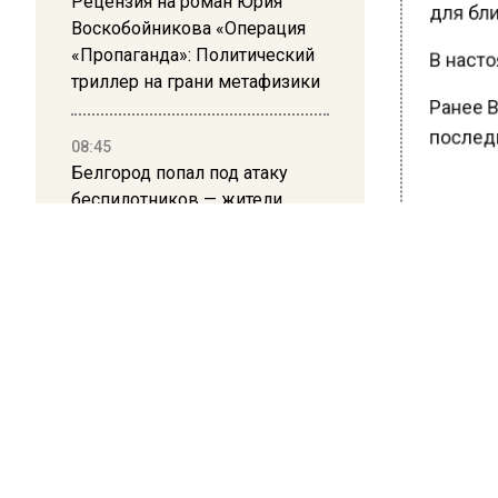
Рецензия на роман Юрия
для близ
Воскобойникова «Операция
«Пропаганда»: Политический
В насто
триллер на грани метафизики
Ранее В
последн
08:45
Белгород попал под атаку
беспилотников — жители
слышали взрывы
БОЛЬШЕ А
ВИДЕО В 
РЕГИОНА".
ПОДПИСЫВ
НОВОС
Новости