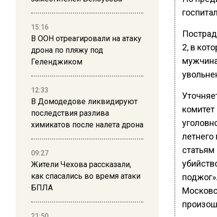
госпита
15:16
Пострад
В ООН отреагировали на атаку
2, в кот
дрона по пляжу под
мужчина
Геленджиком
увольнен
12:33
Уточняе
В Домодедове ликвидируют
комитет
последствия разлива
уголовн
химикатов после налета дрона
летнего
статьям
09:27
убийств
Жители Чехова рассказали,
как спасались во время атаки
поджог»
БПЛА
Московс
произош
21:50