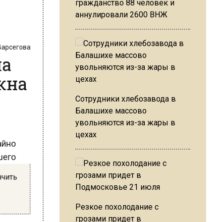
гражданство 88 человек и
аннулировали 2600 ВНЖ
 Варсегова
ла
кна
Сотрудники хлебозавода в
Балашихе массово
увольняются из-за жары в
чайно
цехах
вшего
ончить
и
Резкое похолодание с
грозами придет в