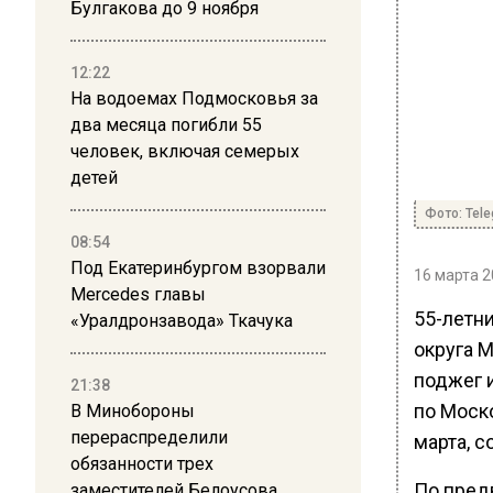
Булгакова до 9 ноября
12:22
На водоемах Подмосковья за
два месяца погибли 55
человек, включая семерых
детей
Фото: Tel
08:54
Под Екатеринбургом взорвали
16 марта 2
Mercedes главы
55-летн
«Уралдронзавода» Ткачука
округа 
поджег 
21:38
по Моско
В Минобороны
перераспределили
марта, с
обязанности трех
По пред
заместителей Белоусова