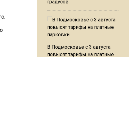
градусов
го.
но
В Подмосковье с 3 августа
повысят тарифы на платные
парковки
ШИСЬ!
Из-за ливня и грозы в Москве
могут отменить рейсы