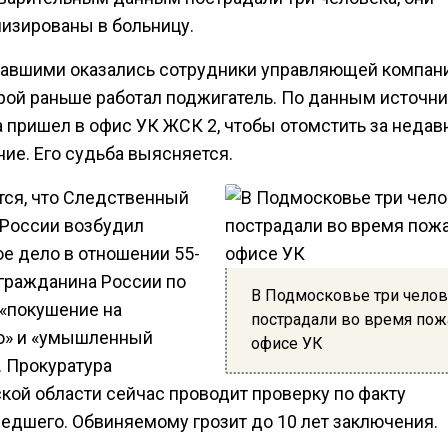
лизированы в больницу.
авшими оказались сотрудники управляющей компа
орой раньше работал поджигатель. По данным источни
 пришел в офис УК ЖСК 2, чтобы отомстить за недав
ие. Его судьба выясняется.
тся, что Следственный
 России возбудил
ое дело в отношении 55-
 гражданина России по
В Подмосковье три чело
 «покушение на
пострадали во время пож
о» и «умышленный
офисе УК
. Прокуратура
кой области сейчас проводит проверку по факту
едшего. Обвиняемому грозит до 10 лет заключения.