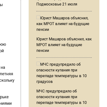
обы
Подмосковье 21 июля
.
Юрист Машаров объяснил, как
тнюю
МРОТ влияет на будущие
ной
пенсии
, на
нолетняя
оскольку
МЧС предупредило об
опасности купания при
зырьке
перепаде температуры в 10
нениями