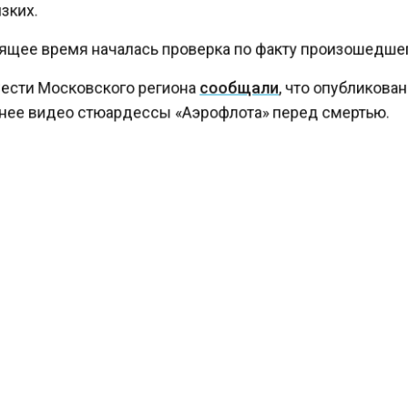
ких.
ящее время началась проверка по факту произошедше
ести Московского региона
сообщали
, что опубликова
ее видео стюардессы «Аэрофлота» перед смертью.
КТУАЛЬНЫХ НОВОСТЕЙ И ЭКСКЛЮЗИВНЫХ
ПОДПИ
ТЕЛЕГРАМ-КАНАЛЕ "ВЕСТИ МОСКОВСКОГО
АЙТЕСЬ НА МОСРЕГИОН:
ТИ
ДЗЕН
ТЕЛЕГРАМ
 СМИ2