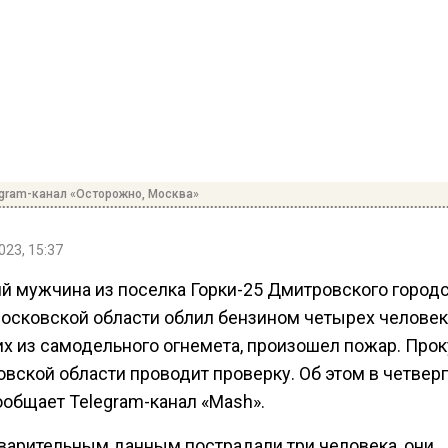
egram-канал «Осторожно, Москва»
023, 15:37
ий мужчина из поселка Горки-25 Дмитровского город
Московской области облил бензином четырех человек
их из самодельного огнемета, произошел пожар. Прок
вской области проводит проверку. Об этом в четверг
ообщает Telegram-канал «Мash».
варительным данным пострадали три человека, они