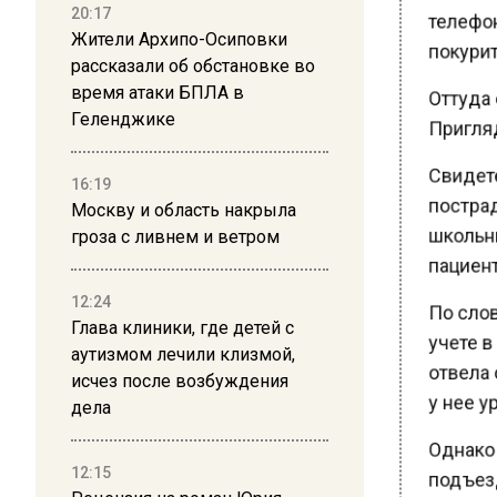
телефону
20:17
покурить
Жители Архипо-Осиповки
рассказали об обстановке во
Оттуда 
время атаки БПЛА в
Пригляд
Геленджике
Свидете
16:19
пострад
Москву и область накрыла
школьни
гроза с ливнем и ветром
пациентк
12:24
По слов
Глава клиники, где детей с
учете в
аутизмом лечили клизмой,
отвела 
исчез после возбуждения
у нее ур
дела
Однако д
12:15
подъезд