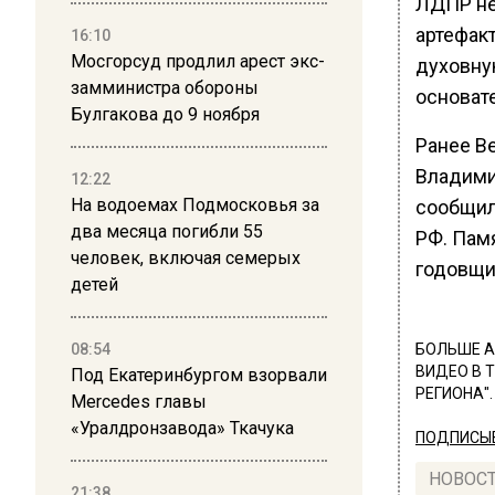
ЛДПР не
артефак
16:10
Мосгорсуд продлил арест экс-
духовну
замминистра обороны
основат
Булгакова до 9 ноября
Ранее В
Владими
12:22
На водоемах Подмосковья за
сообщил
два месяца погибли 55
РФ. Пам
человек, включая семерых
годовщи
детей
08:54
БОЛЬШЕ А
ВИДЕО В 
Под Екатеринбургом взорвали
РЕГИОНА".
Mercedes главы
«Уралдронзавода» Ткачука
ПОДПИСЫВ
НОВОС
21:38