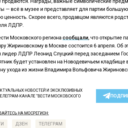
 продаются. Награды, важные символические предм
ты — всё в музее и представляет для партии большую
ю ценность. Скорее всего, продавцом являются родс
еля ЛДПР.
ести Московского региона
сообщали
, что открытие 
ру Жириновскому в Москве состоится 6 апреля. Об э
 лидер ЛДПР Леонид Слуцкий перед заседанием Г
ятник будет установлен на Новодевичьем кладбище 
ну ухода из жизни Владимира Вольфовича Жириновс
КТУАЛЬНЫХ НОВОСТЕЙ И ЭКСКЛЮЗИВНЫХ
ПОДПИ
ТЕЛЕГРАМ-КАНАЛЕ "ВЕСТИ МОСКОВСКОГО
АЙТЕСЬ НА МОСРЕГИОН:
ТИ
ДЗЕН
ТЕЛЕГРАМ