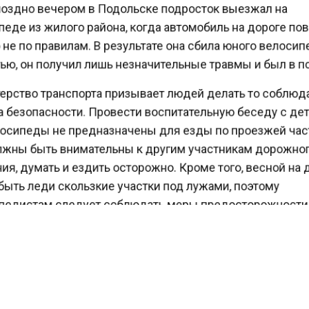
оздно вечером в Подольске подросток выезжал на
еде из жилого района, когда автомобиль на дороге п
не по правилам. В результате она сбила юного велоси
ью, он получил лишь незначительные травмы и был в 
рство транспорта призывает людей делать то соблю
 безопасности. Провести воспитательную беседу с де
осипеды не предназначены для езды по проезжей час
жны быть внимательны к другим участникам дорожн
, думать и ездить осторожно. Кроме того, весной на
ыть леди скользкие участки под лужами, поэтому
едистам следует соблюдать меры предосторожности
осить защитную экипировку.
ести Московского региона
сообщали
, что в российск
 начались тестовые мероприятия на выбранных для э
тдельных магистральных автодорогах, связанные с