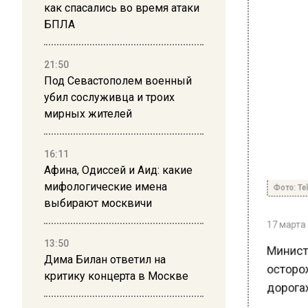
как спасались во время атаки
БПЛА
21:50
Под Севастополем военный
убил сослуживца и троих
мирных жителей
16:11
Афина, Одиссей и Аид: какие
Фото: Tel
мифологические имена
выбирают москвичи
17 марта 2
Министе
13:50
Дима Билан ответил на
осторож
критику концерта в Москве
дорогах.