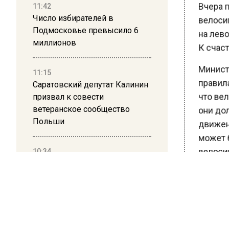
Вчера п
11:42
велосип
Число избирателей в
Подмосковье превысило 6
на лево 
миллионов
К счаст
Министе
11:15
правила
Саратовский депутат Калинин
призвал к совести
что вел
ветеранское сообщество
они дол
Польши
движения
может б
10:34
велосип
Пять человек погибли в
числе н
результате атаки БПЛА на
Московскую область
Ранее В
столице
21:36
целей о