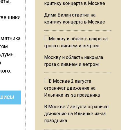
еты,
Дима Билан ответил на
твенники
критику концерта в Москве
памятника
том
осдумы
Москву и область накрыла
в
гроза с ливнем и ветром
кого.
ШИСЬ!
В Москве 2 августа ограничат
движение на Ильинке из-за
праздника