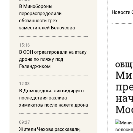
В Минобороны
Новости
перераспределили
обязанности трех
заместителей Белоусова
15:16
В ООН отреагировали на атаку
ОБЩЕ
дрона по пляжу под
Мин
Геленджиком
пре
12:33
нач
В Домодедове ликвидируют
Мос
последствия разлива
химикатов после налета дрона
09:27
Жители Чехова рассказали,