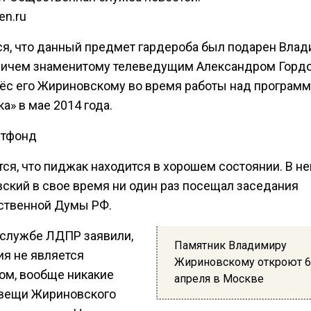
en.ru
ся, что данный предмет гардероба был подарен Вла
ичем знаменитому телеведущим Александром Гордо
ёс его Жириновскому во время работы над програм
а» в мае 2014 года.
итфонд
ся, что пиджак находится в хорошем состоянии. В н
ский в свое время ни один раз посещал заседания
ственной Думы РФ.
-службе ЛДПР заявили,
Памятник Владимиру
ия не является
Жириновскому откроют 6
ом, вообще никакие
апреля в Москве
вещи Жириновского