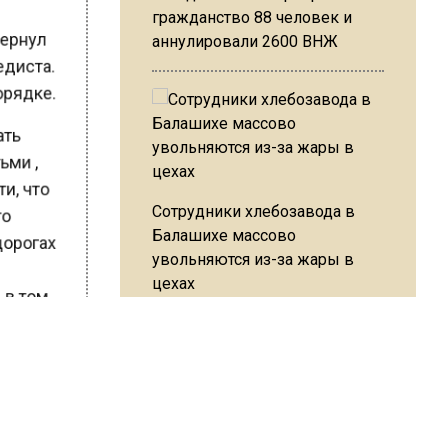
гражданство 88 человек и
овернул
аннулировали 2600 ВНЖ
педиста.
порядке.
дать
тьми ,
ти, что
Сотрудники хлебозавода в
ого
Балашихе массово
 дорогах
увольняются из-за жары в
цехах
, в том
ой
тих
Резкое похолодание с