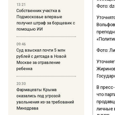
13:21
Фото: dz
Собственник участка в
Подмосковье впервые
Уточнят
получил штраф за борщевик с
Вольфов
помощью ИИ
преподн
«Политик
09:46
Фото: Л
Суд взыскал почти 5 млн
рублей с детсада в Новой
Уточняет
Москве за отравление
Жиринов
ребенка
Государ
20:30
В пресс
Фармацевты Крыма
что парт
оказались под угрозой
продавц
увольнения из-за требований
Минздрава
личные 