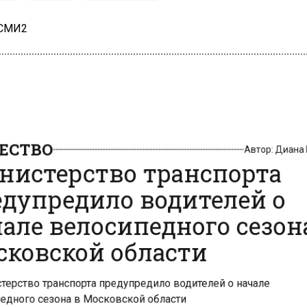
 СМИ2
СТВО
Автор:
Диан
истерство транспорта
дупредило водителей о
але велосипедного сезон
ковской области