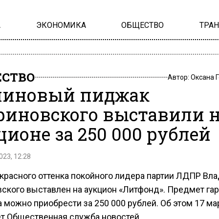
А
ЭКОНОМИКА
ОБЩЕСТВО
ТРА
СТВО
Автор:
Оксана 
иновый пиджак
иновского выставили 
ционе за 250 000 рублей
023, 12:28
красного оттенка покойного лидера партии ЛДПР Вл
ского выставлен на аукцион «Литфонд». Предмет га
 можно приобрести за 250 000 рублей. Об этом 17 ма
т Общественная служба новостей.