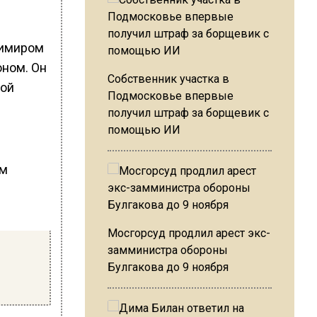
димиром
ном. Он
Собственник участка в
мой
Подмосковье впервые
получил штраф за борщевик с
помощью ИИ
ем
Мосгорсуд продлил арест экс-
замминистра обороны
Булгакова до 9 ноября