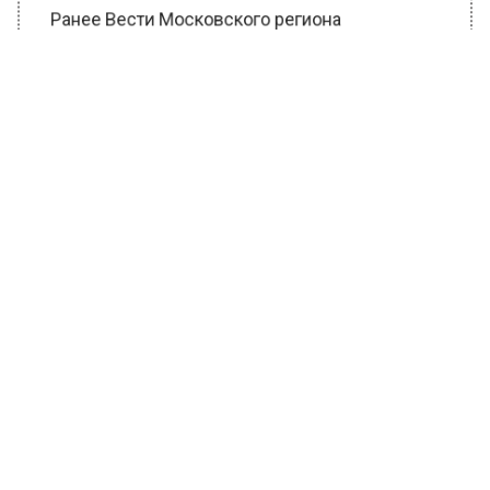
Ранее Вести Московского региона
сообщали
, что ветеринар Шеляков
объяснил, почему в Москве не слышно
мартовских котов.
Из-за нестабильной погоды, которая
наблюдается в этом году начале марта, во
дворах под окнами столичных домов не
слышны звуки мартовских котов потому, что
для них на улице еще холодно.
БОЛЬШЕ АКТУАЛЬНЫХ НОВОСТЕЙ И ЭКСКЛЮЗИВНЫХ
ВИДЕО В ТЕЛЕГРАМ-КАНАЛЕ "ВЕСТИ МОСКОВСКОГО
РЕГИОНА".
ПОДПИШИСЬ!