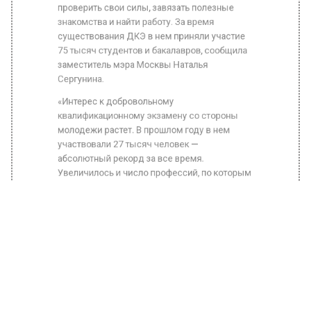
абсолютный рекорд за все время.
Увеличилось и число профессий, по которым
можно пройти тестирование и выполнить
практическое задание. Всего их 70. Среди
новых — системный аналитик, дизайнер,
продюсер, режиссер. А самыми
востребованными в 2022-м стали юрист,
педагог, психолог, программист и
экономист», — поделилась Наталья
Сергунина.
Для молодых специалистов ДКЭ можно
назвать трамплином, у которых еще немного
практического опыта или вовсе такого нет. В
проведении экзамена и участии в нем
студентов так заинтересованы столичные
вузы.