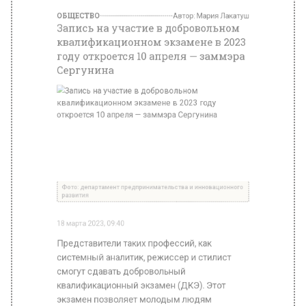
Представители таких профессий, как
системный аналитик, режиссер и стилист
смогут сдавать добровольный
квалификационный экзамен (ДКЭ). Этот
экзамен позволяет молодым людям
проверить свои силы, завязать полезные
знакомства и найти работу. За время
существования ДКЭ в нем приняли участие
75 тысяч студентов и бакалавров, сообщила
заместитель мэра Москвы Наталья
Сергунина.
«Интерес к добровольному
квалификационному экзамену со стороны
молодежи растет. В прошлом году в нем
участвовали 27 тысяч человек —