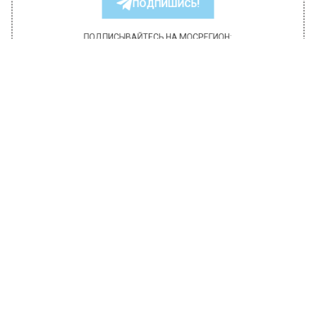
РЕГИОНА".
ПОДПИШИСЬ!
ПОДПИСЫВАЙТЕСЬ НА МОСРЕГИОН:
НОВОСТИ
ДЗЕН
ТЕЛЕГРАМ
Новости СМИ2
ОБЩЕСТВО
Автор:
Диана Бокарева
Собянин поздравил 500 тысяч
работников московского ЖКХ
19 марта 2023, 12:45
Сергей Собянин поздравил работников