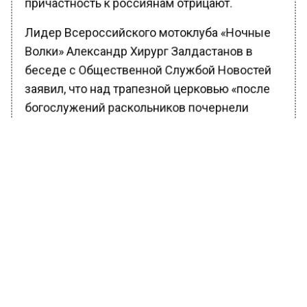
причастность к россиянам отрицают.
Лидер Всероссийского мотоклуба «Ночные
Волки» Александр Хирург Залдастанов в
беседе с Общественной Службой Новостей
заявил, что над трапезной церковью «после
богослужений раскольников почернели
кресты». Однако гонителям веры не понятно
значение этих слов.
«Вырусь не видит в этом ни знака, ни
символизма, а всем мирским объясняют это
тем, что кресты давно не мыли. Но только
когда у гонителей в момент почернеют их
рожи, из которых зловонно дымит
преисподняя, вот тогда пусть они объяснят
это тем же», — сказал байкер.