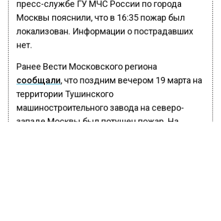
пресс-службе ГУ МЧС России по города
Москвы пояснили, что в 16:35 пожар был
локализован. Информации о пострадавших
нет.
Ранее Вести Московского региона
сообщали
, что поздним вечером 19 марта на
территории Тушинского
машиностроительного завода на северо-
западе Москвы был потушен пожар. На
подстанции, питающей завод, загорелся
электрический щит и трансформаторное
масло. Пожар охватил 100 кв. метров
распределительных щитов трансформатора
и 40 погонных метров электрического
кабеля.