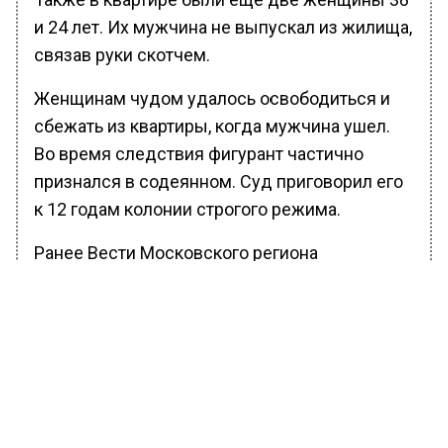
и 24 лет. Их мужчина не выпускал из жилища,
связав руки скотчем.
Женщинам чудом удалось освободиться и
сбежать из квартиры, когда мужчина ушел.
Во время следствия фигурант частично
признался в содеянном. Суд приговорил его
к 12 годам колонии строгого режима.
Ранее Вести Московского региона
сообщали
, что убийцу пятилетней
таджикской девочки в Серпухове
приговорили к 24 годам колонии.
БОЛЬШЕ АКТУАЛЬНЫХ НОВОСТЕЙ И ЭКСКЛЮЗИВНЫХ
ВИДЕО В ТЕЛЕГРАМ-КАНАЛЕ "ВЕСТИ МОСКОВСКОГО