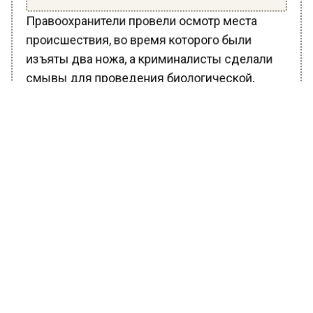
Правоохранители провели осмотр места
происшествия, во время которого были
изъяты два ножа, а криминалисты сделали
смывы для проведения биологической,
молекулярно-генетической и судебной
экспертиз. Следствием были проведены
допросы, в том числе очная ставка между
подозреваемой и свидетелем, а сейчас
ведется комплекс действий, направленный
на закрепление доказательной базы.
Ранее Вести Московского региона
сообщали
, что сотрудниками
правоохранительных органов задержана на
месте происшествия 28-летняя
подозреваемая в нападении с ножом на