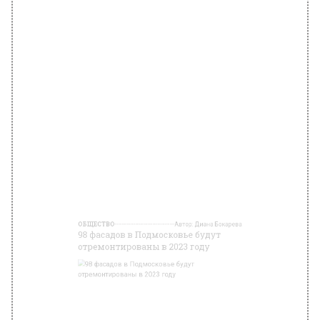
ОБЩЕСТВО
Автор:
Диана Бокарева
98 фасадов в Подмосковье будут
отремонтированы в 2023 году
Фото: mos.ru
21 марта 2023, 15:43
В рамках национального проекта «Жилье и
городская среда» по региональной
программе капитального ремонта в 2023 году
будет отремонтировано 98 фасадов.