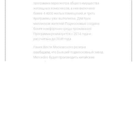
реализуется самая масштабная в стране
программа пересмотра общего имущества
жилищных комплексов, в нее включено
более 4 4000 жилых помещений, и треть
программы уже выполнена. Для трех
миллионов жителей Подмосковья создана
более комфортная среда проживания.
Программа реализуется с 2014 года и
рассчитана до 2049 года.
Ранее Вести Московского региона
сообщали
, что Бывший подмосковный завод
Mercedes будет производить китайские
автомобили премиум-класса
БОЛЬШЕ АКТУАЛЬНЫХ НОВОСТЕЙ И ЭКСКЛЮЗИВНЫХ
ВИДЕО В ТЕЛЕГРАМ-КАНАЛЕ "ВЕСТИ МОСКОВСКОГО
РЕГИОНА".