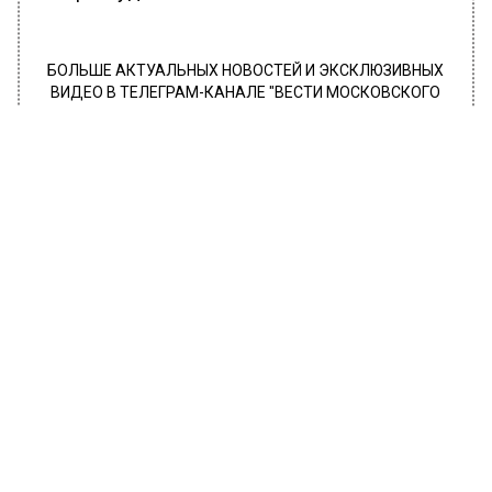
БОЛЬШЕ АКТУАЛЬНЫХ НОВОСТЕЙ И ЭКСКЛЮЗИВНЫХ
ВИДЕО В ТЕЛЕГРАМ-КАНАЛЕ "ВЕСТИ МОСКОВСКОГО
РЕГИОНА".
ПОДПИШИСЬ!
ПОДПИСЫВАЙТЕСЬ НА МОСРЕГИОН:
НОВОСТИ
ДЗЕН
ТЕЛЕГРАМ
Новости СМИ2
ОБЩЕСТВО
Автор:
Ирина Ушакова
«Я почти помираю»: Айза рассказала
о проблемах со здоровьем