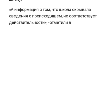
«А информация о том, что школа скрывала
сведения о происходящем, не соответствует
действительности», -отметили в
департаменте.
С мальчиками общался психолог, а также
беседовал с ребятами и социальный педагог.
Сотрудники администрации школы
организовали встречу с родителями
учеников. Образовательное учреждение
сотрудничает со следствием.
Ранее Вести Московского региона
сообщали
, что СК начал проверку после
изнасилования четвероклассника в школе в