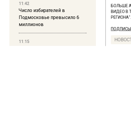
11:42
БОЛЬШЕ А
Число избирателей в
ВИДЕО В 
Подмосковье превысило 6
РЕГИОНА".
миллионов
ПОДПИСЫВ
НОВОС
11:15
Саратовский депутат Калинин
призвал к совести
Новости
ветеранское сообщество
Польши
10:34
Пять человек погибли в
ПРОИ
результате атаки БПЛА на
В М
Московскую область
в г
21:36