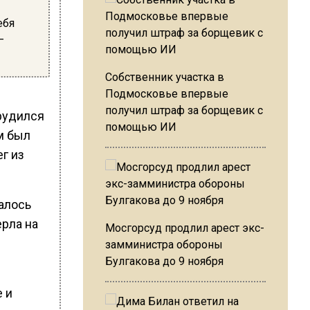
ебя
—
Собственник участка в
Подмосковье впервые
получил штраф за борщевик с
рудился
помощью ИИ
м был
ег из
талось
ерла на
Мосгорсуд продлил арест экс-
замминистра обороны
Булгакова до 9 ноября
 и