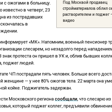
Под Москвой продавец
и с ожогами в больницу.
стройматериалов облил с
о известно в четверг, 23
растворителем и поджег 
дна из пострадавших
видео
скончалась в
ждении.
 информирует «МК». Напомним, военный пенсионер т
организации слесарем, но незадолго перед нападение
В знак протеста он пришел в УК и, облив бывших колл
а, поджег людей.
тате ЧП пострадали пять человек. Больше всего дос
й женщине — у нее 80% ожогов тела. 22 марта она ум
ной койке. Поджигатель задержан.
ести Московского региона
сообщали
, что слесарю из
овья, который поджег коллег, предъявили обвинение