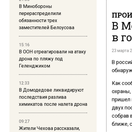
В Минобороны
ПРОИ
перераспределили
В М
обязанности трех
заместителей Белоусова
в г
15:16
23 марта 2
В ООН отреагировали на атаку
дрона по пляжу под
В россий
Геленджиком
обнаруж
Как соо
12:33
охраны,
В Домодедове ликвидируют
последствия разлива
пришел 
химикатов после налета дрона
двух пос
собрав 
09:27
ближе, с
Жители Чехова рассказали,