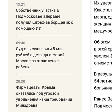
Их увезл
13:21
Как стал
Собственник участка в
Подмосковье впервые
марта, о
получил штраф за борщевик с
женщин 
помощью ИИ
медучре
Об этом
09:46
в этой 
Суд взыскал почти 5 млн
рублей с детсада в Новой
уволен. 
Москве за отравление
огнемет
ребенка
В резуль
54-летне
20:30
Фармацевты Крыма
больнич
оказались под угрозой
Ранее В
увольнения из-за требований
Минздрава
Подмоск