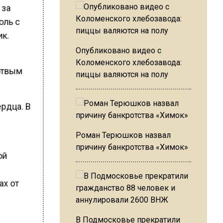
 за
оль с
ик.
Опубликовано видео с
Коломенского хлебозавода:
ртвым
пиццы валяются на полу
рдца. В
Роман Терюшков назвал
причину банкротства «Химок»
ой
ах от
В Подмосковье прекратили