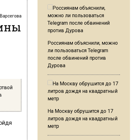
 Варсегова
чины
Россиянам объяснили, можно
ли пользоваться Telegram
после обвинений против
Дурова
ртвой
в
На Москву обрушится до 17
литров дождя на квадратный
дойдя
метр