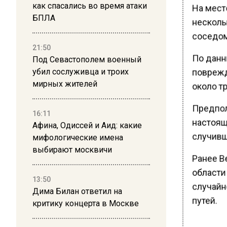
как спасались во время атаки
На мест
БПЛА
несколь
соседом,
21:50
По данн
Под Севастополем военный
поврежд
убил сослуживца и троих
мирных жителей
около тр
Предпол
16:11
настоящ
Афина, Одиссей и Аид: какие
случивш
мифологические имена
выбирают москвичи
Ранее В
области 
13:50
случайно
Дима Билан ответил на
путей.
критику концерта в Москве