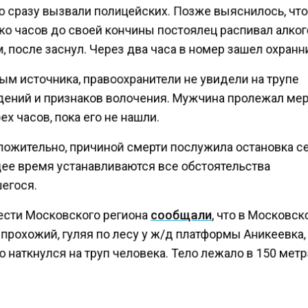
о сразу вызвали полицейских. Позже выяснилось, что
ко часов до своей кончины постоялец распивал алког
 после заснул. Через два часа в номер зашел охранн
ым источника, правоохранители не увидели на трупе
ений и признаков волочения. Мужчина пролежал ме
ех часов, пока его не нашли.
ожительно, причиной смерти послужила остановка се
ее время устанавливаются все обстоятельства
егося.
ести Московского региона
сообщали
, что в Московск
прохожий, гуляя по лесу у ж/д платформы Аникеевка,
 наткнулся на труп человека. Тело лежало в 150 метр