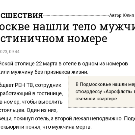
СШЕСТВИЯ
Автор:
Юлия
оскве нашли тело муж
остиничном номере
023, 09:44
ской столице 22 марта в отеле в одном из номеров
или мужчину без признаков жизни.
В Подмосковье нашли ме
бщает РЕН ТВ, сотрудник
стюардессу «Аэрофлота» 
 работающий в гостинице,
съемной квартире
в номер, чтобы выселить
тояльцев. Один из них,
вещи, покинул отель, а второй лежал неподвижно. По
екьюрити понял, что мужчина мертв.