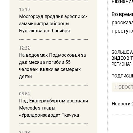
назначи
16:10
Во врем
Мосгорсуд продлил арест экс-
рассказ
замминистра обороны
преступ
Булгакова до 9 ноября
12:22
БОЛЬШЕ А
На водоемах Подмосковья за
ВИДЕО В 
два месяца погибли 55
РЕГИОНА".
человек, включая семерых
детей
ПОДПИСЫВ
НОВОС
08:54
Под Екатеринбургом взорвали
Новости
Mercedes главы
«Уралдронзавода» Ткачука
21:38