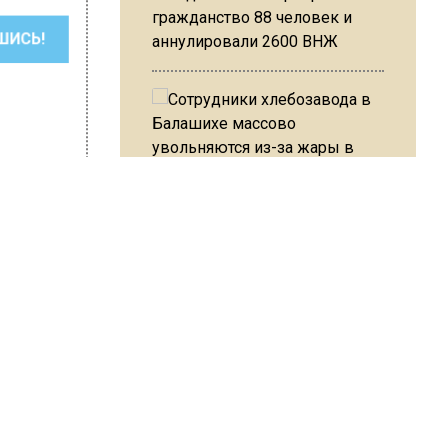
гражданство 88 человек и
ШИСЬ!
аннулировали 2600 ВНЖ
Сотрудники хлебозавода в
Балашихе массово
увольняются из-за жары в
цехах
 Варсегова
чины
Резкое похолодание с