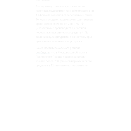
А в брикете оказался спрессованный гашиш.
Теперь молодым людям грозят длительные
сроки заключения по ст. 228.1 УК РФ
(«Незаконные производство, сбыт или
пересылка наркотических средств»). По
решению суда фигуранты в качестве меры
пресечения заключены под стражу.
Ранее Вести Московского региона
сообщали
, что в Московской области в
Павловском Посаде правоохранители
изъяли более 700 граммов наркотического
средства у 32-летнего местного жителя.
Полицейские в результате оперативно-
розыскных мероприятий по подозрению в
незаконном обороте наркотиков на
территории округа нашли и изъяли в доме
мужчины 35 кустов конопли. Проведенная