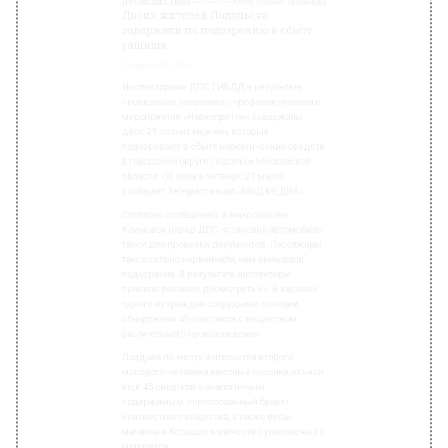
Климовск наряд ДПС остановил автомобиль
такси для проверки документов. Пассажиры
такси сильно нервничали, чем вызывали
подозрение. В результате инспекторы
приняли решение досмотреть их. В кармане
одного из граждан сотрудники полиции
обнаружили 49 пакетиков с веществом
растительного происхождения.
Позднее по месту жительства второго
молодого человека местные сыщики изъяли
еще 45 свертков с аналогичным
содержимым, спрессованный брикет
неизвестного вещества, а также весы,
магниты и большое количество упаковочного
материала.
Экспертиза установила, что в изъятых
пакетиках содержится каннабис (марихуана).