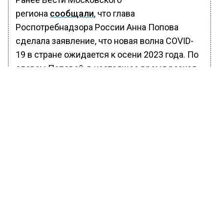
региона
сообщали
, что глава
Роспотребнадзора России Анна Попова
сделала заявление, что новая волна COVID-
19 в стране ожидается к осени 2023 года. По
словам Поповой, в настоящее время резкая
вспышка выявленных болеющих
коронавирусом, гриппом и ОРВИ начала
снижаться.
БОЛЬШЕ АКТУАЛЬНЫХ НОВОСТЕЙ И ЭКСКЛЮЗИВНЫХ
ВИДЕО В ТЕЛЕГРАМ-КАНАЛЕ "ВЕСТИ МОСКОВСКОГО
РЕГИОНА".
ПОДПИШИСЬ!
ПОДПИСЫВАЙТЕСЬ НА МОСРЕГИОН: