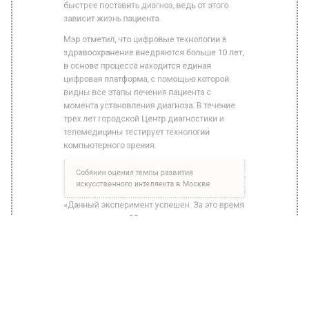
быстрее поставить диагноз, ведь от этого
зависит жизнь пациента.
Мэр отметил, что цифровые технологии в
здравоохранение внедряются больше 10 лет,
в основе процесса находится единая
цифровая платформа, с помощью которой
видны все этапы лечения пациента с
момента установления диагноза. В течение
трех лет городской Центр диагностики и
телемедицины тестирует технологии
компьютерного зрения.
Собянин оценил темпы развития
искусственного интеллекта в Москве
«Данный эксперимент успешен. За это время
в силу вступили 10 оригинальных
национальных стандартов по применению
ИИ в здравоохранении, которые разработали
столичные специалисты. Также запускается
производство так называемых фантомов,
имитирующих органы, для обучения врачей и
настройки медтехники. Сейчас нейросети