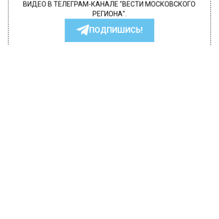
ВИДЕО В ТЕЛЕГРАМ-КАНАЛЕ "ВЕСТИ МОСКОВСКОГО
РЕГИОНА".
ПОДПИШИСЬ!
ПОДПИСЫВАЙТЕСЬ НА МОСРЕГИОН:
НОВОСТИ
ДЗЕН
ТЕЛЕГРАМ
Новости СМИ2
ПРОИСШЕСТВИЯ
Автор:
Диана Бокарева
В Большом Кондратьевском
переулке Москвы юноша на
самокате наехал на пешехода
26 марта 2023, 14:45