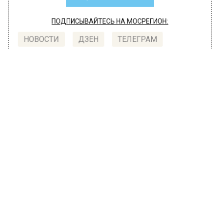
ПОДПИСЫВАЙТЕСЬ НА МОСРЕГИОН:
НОВОСТИ
ДЗЕН
ТЕЛЕГРАМ
Новости СМИ2
ОБЩЕСТВО
Автор:
Диана Бокарева
26 марта в Подмосковье
прогнозируется облачная погода и
дожди
26 марта 2023, 10:34
Ветер дует с южной четверти, переходящий в
западный ветер 5-10 метров в секунду.