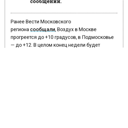
сообщении.
Ранее Вести Московского
региона
сообщали
, Воздух в Москве
прогреется до +10 градусов, в Подмосковье
— до +12. В целом конец недели будет
облачным. Об этом сообщил Гидрометцентр
России. Ночные температуры ожидаются
значительно прохладнее +2 до +4°C в
столице и от +1 до +3°C в Подмосковье.
Местами сохранится небольшой дождь.
БОЛЬШЕ АКТУАЛЬНЫХ НОВОСТЕЙ И ЭКСКЛЮЗИВНЫХ
ВИДЕО В ТЕЛЕГРАМ-КАНАЛЕ "ВЕСТИ МОСКОВСКОГО
РЕГИОНА".