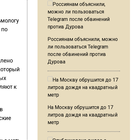
ьмологу
 по
Россиянам объяснили, можно
ли пользоваться Telegram
после обвинений против
влено
Дурова
 который
ных
ляют к
На Москву обрушится до 17
в
литров дождя на квадратный
ские
метр