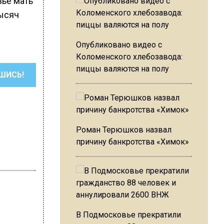
вье мать
тысяч
Опубликовано видео с
Коломенского хлебозавода:
пиццы валяются на полу
ШИСЬ!
Роман Терюшков назвал
причину банкротства «Химок»
В Подмосковье прекратили
а Бокарева