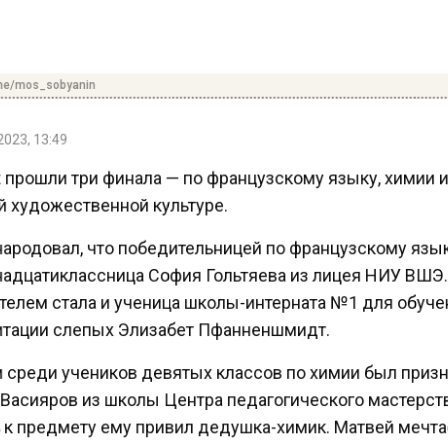
me/mos_sobyanin
023, 13:49
 прошли три финала — по французскому языку, химии 
 художественной культуре.
ародовал, что победительницей по французскому язы
адцатиклассница София Гольтяева из лицея НИУ ВШЭ
елем стала и ученица школы-интерната №1 для обуч
тации слепых Элизабет Пфанненшмидт.
среди учеников девятых классов по химии был приз
Васияров из школы Центра педагогического мастерст
к предмету ему привил дедушка-химик. Матвей мечт