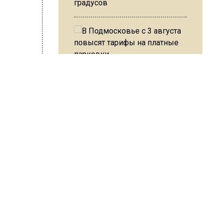
градусов
хвалил
В Подмосковье с 3 августа
повысят тарифы на платные
парковки
переди
сский
ав удачи
Из-за ливня и грозы в Москве
ы на
могут отменить рейсы
ше ста