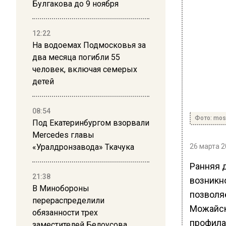
Булгакова до 9 ноября
12:22
На водоемах Подмосковья за
два месяца погибли 55
человек, включая семерых
детей
08:54
Фото: mos
Под Екатеринбургом взорвали
Mercedes главы
«Уралдронзавода» Ткачука
26 марта 2
Ранняя 
21:38
возникн
В Минобороны
позволя
перераспределили
Можайск
обязанности трех
профила
заместителей Белоусова