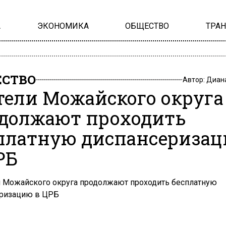
А
ЭКОНОМИКА
ОБЩЕСТВО
ТРА
СТВО
Автор:
Диан
ели Можайского округа
должают проходить
платную диспансериза
РБ