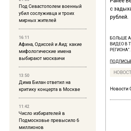
Ранее В
Под Севастополем военный
с задых
убил сослуживца и троих
рублей.
мирных жителей
16:11
БОЛЬШЕ А
Афина, Одиссей и Аид: какие
ВИДЕО В 
РЕГИОНА".
мифологические имена
выбирают москвичи
ПОДПИСЫВ
НОВОС
13:50
Дима Билан ответил на
Новости
критику концерта в Москве
11:42
Число избирателей в
Подмосковье превысило 6
миллионов
ОБЩЕ