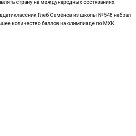
влять страну на международных состязаниях.
цатиклассник Глеб Семёнов из школы №548 набрал
шее количество баллов на олимпиаде по МХК.
а счету учащихся московских школ 157 дипломов. По
 учеников.
t.me/mos_sobyanin
л свое информирование Собянин напоминаем, что в
преля ещё финалы по 21 предмету, среди которых ру
тематика, экономика, физика, литература и др. Пожел
астникам.
ести Московского региона
сообщали
, что Мэр Москв
анале обнародовал информацию о продвижение боль
ий, которые реализовались благодаря программам и