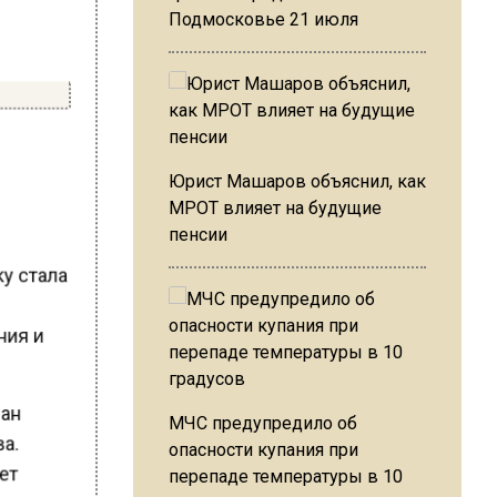
Подмосковье 21 июля
Юрист Машаров объяснил, как
и
МРОТ влияет на будущие
пенсии
ку стала
.
ения и
нан
МЧС предупредило об
ва.
опасности купания при
ает
перепаде температуры в 10