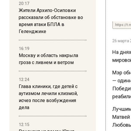
20:17
Жители Архипо-Осиповки
рассказали об обстановке во
https://t.
время атаки БПЛА в
Геленджике
26 марта 2
16:19
На днях
Москву и область накрыла
мировой
гроза с ливнем и ветром
Мэр обн
— одинн
12:24
Глава клиники, где детей с
Победит
аутизмом лечили клизмой,
реабили
исчез после возбуждения
дела
Лучшим 
Матвей 
Любовь 
12:15