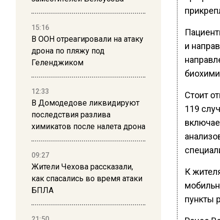
прикреп
15:16
Пациент
В ООН отреагировали на атаку
и направ
дрона по пляжу под
направл
Геленджиком
биохими
12:33
Стоит о
В Домодедове ликвидируют
119 случ
последствия разлива
включае
химикатов после налета дрона
анализо
специал
09:27
Жители Чехова рассказали,
К жител
как спасались во время атаки
мобильн
БПЛА
пункты р
21:50