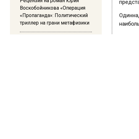
Рецензия на роман Юрия
предста
Воскобойникова «Операция
Одиннад
«Пропаганда»: Политический
триллер на грани метафизики
наиболь
Всего н
08:45
Собянин
Белгород попал под атаку
беспилотников — жители
https://
слышали взрывы
Заключи
до 30 а
язык, ма
всем уч
Ранее В
своем к
инновац