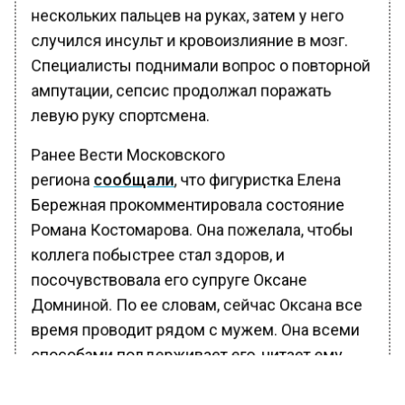
нескольких пальцев на руках, затем у него
случился инсульт и кровоизлияние в мозг.
Специалисты поднимали вопрос о повторной
ампутации, сепсис продолжал поражать
левую руку спортсмена.
Ранее Вести Московского
региона
сообщали
, что фигуристка Елена
Бережная прокомментировала состояние
Романа Костомарова. Она пожелала, чтобы
коллега побыстрее стал здоров, и
посочувствовала его супруге Оксане
Домниной. По ее словам, сейчас Оксана все
время проводит рядом с мужем. Она всеми
способами поддерживает его, читает ему
вслух и не пускает к нему посторонних.