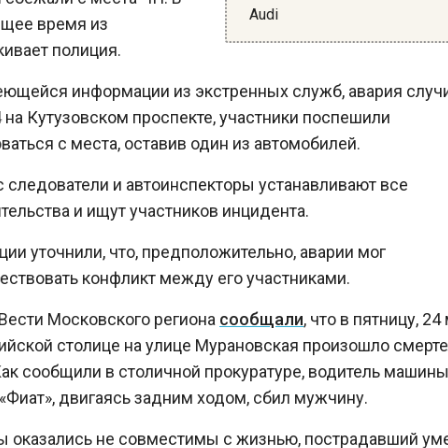
вает полиция.
щейся информации из экстренных служб, авария сл
на Кутузовском проспекте, участники поспешили
ться с места, оставив один из автомобилей.
следователи и автоинспекторы устанавливают все
льства и ищут участников инцидента.
и уточнили, что, предположительно, аварии мог
твовать конфликт между его участниками.
ести Московского региона
сообщали
, что в пятницу, 
йской столице на улице Мурановская произошло смер
к сообщили в столичной прокуратуре, водитель маши
иат», двигаясь задним ходом, сбил мужчину.
оказались не совместимы с жизнью, пострадавший у