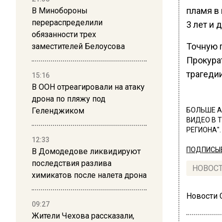
пламя в 
В Минобороны
перераспределили
3 лет и 
обязанности трех
Точную 
заместителей Белоусова
Прокура
трагедии
15:16
В ООН отреагировали на атаку
дрона по пляжу под
Геленджиком
БОЛЬШЕ А
ВИДЕО В 
РЕГИОНА".
12:33
ПОДПИСЫВ
В Домодедове ликвидируют
последствия разлива
НОВОС
химикатов после налета дрона
Новости
09:27
Жители Чехова рассказали,