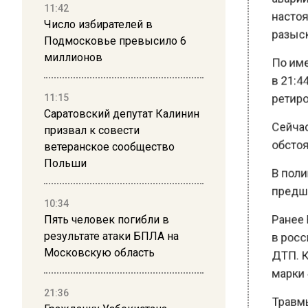
11:42
разыски
Число избирателей в
Подмосковье превысило 6
По имею
миллионов
в 21:44 
ретирова
11:15
Саратовский депутат Калинин
Сейчас 
призвал к совести
обстояте
ветеранское сообщество
Польши
В полици
предшес
10:34
Ранее В
Пять человек погибли в
в росси
результате атаки БПЛА на
Московскую область
ДТП. Ка
марки «Ф
21:36
Травмы 