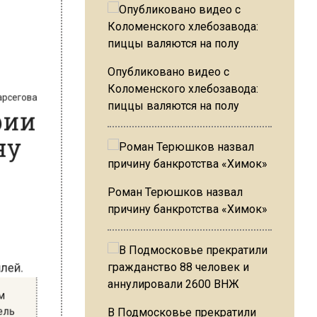
 Варсегова
Опубликовано видео с
арии
Коломенского хлебозавода:
пиццы валяются на полу
дну
Роман Терюшков назвал
причину банкротства «Химок»
билей.
вым
итель
В Подмосковье прекратили