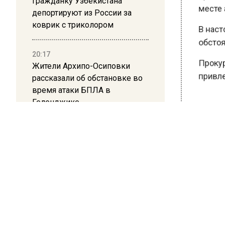
Гражданку Узбекистана
месте ав
депортируют из России за
коврик с триколором
В насто
обстояте
20:17
Жители Архипо-Осиповки
Прокура
рассказали об обстановке во
привлеч
время атаки БПЛА в
Геленджике
БОЛЬШЕ А
ВИДЕО В 
РЕГИОНА".
ПОДПИСЫВ
НОВОС
Новости