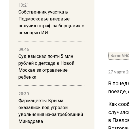
13:21
Собственник участка в
Подмосковье впервые
получил штраф за борщевик с
помощью ИИ
09:46
Суд взыскал почти 5 млн
Фото: МЧС
рублей с детсада в Новой
Москве за отравление
27 марта 2
ребенка
В понеде
поезде,
20:30
Фармацевты Крыма
Как соо
оказались под угрозой
случился
увольнения из-за требований
в Павло
Минздрава
Возгора