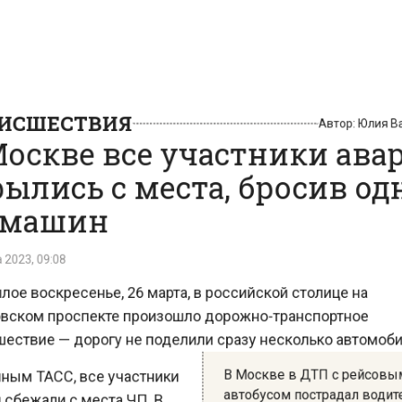
СШЕСТВИЯ
Автор:
Юлия
оскве все участники ав
ылись с места, бросив о
машин
023, 09:08
е воскресенье, 26 марта, в российской столице на
ском проспекте произошло дорожно-транспортное
ствие — дорогу не поделили сразу несколько автомо
В Москве в ДТП с рейсо
ым ТАСС, все участники
автобусом пострадал вод
бежали с места ЧП. В
Audi
ее время из