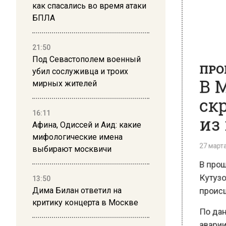
как спасались во время атаки
БПЛА
ПРОИ
21:50
В М
Под Севастополем военный
убил сослуживца и троих
скр
мирных жителей
из 
16:11
Афина, Одиссей и Аид: какие
27 марта 2
мифологические имена
В прошло
выбирают москвичи
Кутузов
происше
13:50
Дима Билан ответил на
По данн
критику концерта в Москве
аварии с
настоящ