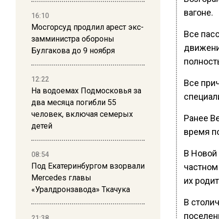
вагоне.
16:10
Мосгорсуд продлил арест экс-
Все пас
замминистра обороны
движени
Булгакова до 9 ноября
полност
12:22
Все при
На водоемах Подмосковья за
специал
два месяца погибли 55
человек, включая семерых
Ранее В
детей
время п
В Новой
08:54
Под Екатеринбургом взорвали
частном
Mercedes главы
их родит
«Уралдронзавода» Ткачука
В столич
поселен
21:38