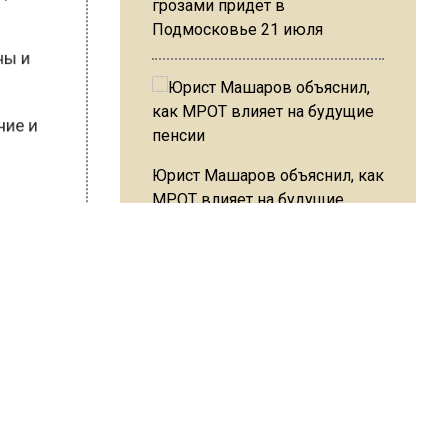
грозами придет в
Подмосковье 21 июля
чины и
вание и
Юрист Машаров объяснил, как
МРОТ влияет на будущие
пенсии
ШИСЬ!
МЧС предупредило об
опасности купания при
перепаде температуры в 10