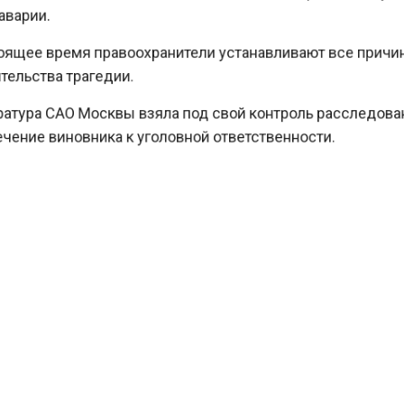
арии.
ящее время правоохранители устанавливают все при
льства трагедии.
тура САО Москвы взяла под свой контроль расследо
ение виновника к уголовной ответственности.
КТУАЛЬНЫХ НОВОСТЕЙ И ЭКСКЛЮЗИВНЫХ
ПОДПИ
ТЕЛЕГРАМ-КАНАЛЕ "ВЕСТИ МОСКОВСКОГО
АЙТЕСЬ НА МОСРЕГИОН:
ТИ
ДЗЕН
ТЕЛЕГРАМ
 СМИ2