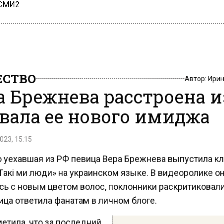
 СМИ2
СТВО
Автор:
Ири
а Брежнева расстроена и
вала ее нового имиджа
023, 15:15
 уехавшая из РФ певица Вера Брежнева выпустила кл
Тaкi ми люди» на украинском языке. В видеоролике о
сь с новым цветом волос, поклонники раскритиковали
ица ответила фанатам в личном блоге.
етила, что за последний