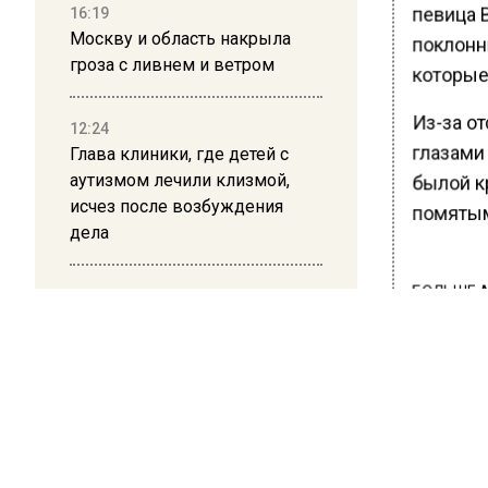
певица 
16:19
Москву и область накрыла
поклонн
гроза с ливнем и ветром
которые
Из-за от
12:24
глазами 
Глава клиники, где детей с
аутизмом лечили клизмой,
былой к
исчез после возбуждения
помятым
дела
БОЛЬШЕ А
12:15
ВИДЕО В 
Рецензия на роман Юрия
РЕГИОНА".
Воскобойникова «Операция
«Пропаганда»: Политический
ПОДПИСЫВ
триллер на грани метафизики
НОВОС
08:45
Новости