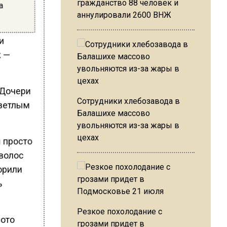
гражданство 88 человек и
а
аннулировали 2600 ВНЖ
 и
ж —
 Дочери
Сотрудники хлебозавода в
светлым
Балашихе массово
увольняются из-за жары в
цехах
ы просто
 волос
ворили
ь
Резкое похолодание с
фото
грозами придет в