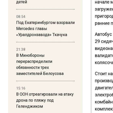
начале м
детей
загруже
пригород
08:54
Под Екатеринбургом взорвали
ранние 
Mercedes главы
Автобус
«Уралдронзавода» Ткачука
29 сидя
видеона
21:38
валидато
В Минобороны
перераспределили
колясоч
обязанности трех
Стоит н
заместителей Белоусова
произво
двигате
15:16
В ООН отреагировали на атаку
электро
дрона по пляжу под
комбайн
Геленджиком
комплек