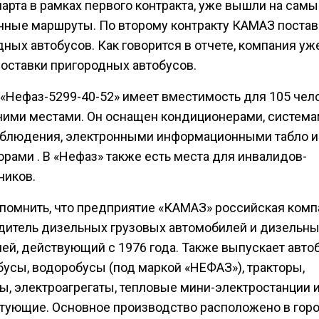
арта в рамках первого контракта, уже вышли на сам
нные маршруты. По второму контракту КАМАЗ постав
ных автобусов. Как говорится в отчете, компания уж
поставки пригородных автобусов.
 «Нефаз-5299-40-52» имеет вместимость для 105 чело
чими местами. Он оснащен кондиционерами, систем
блюдения, электронными информационными табло и
рами . В «Нефаз» также есть места для инвалидов-
ников.
апомнить, что предприятие «КАМАЗ» российская комп
дитель дизельных грузовых автомобилей и дизельн
лей, действующий с 1976 года. Также выпускает авто
бусы, водоробусы (под маркой «НЕФАЗ»), тракторы,
ы, электроагрегаты, тепловые мини-электростанции 
тующие. Основное производство расположено в гор