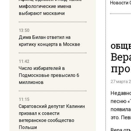
Новости
мифологические имена
выбирают москвичи
13:50
Дима Билан ответил на
ОБЩЕ
критику концерта в Москве
Вер
11:42
про
Число избирателей в
Подмосковье превысило 6
27 марта 2
миллионов
Недавно
песню «
11:15
Саратовский депутат Калинин
появила
призвал к совести
это. Пев
ветеранское сообщество
Польши
Вера отм