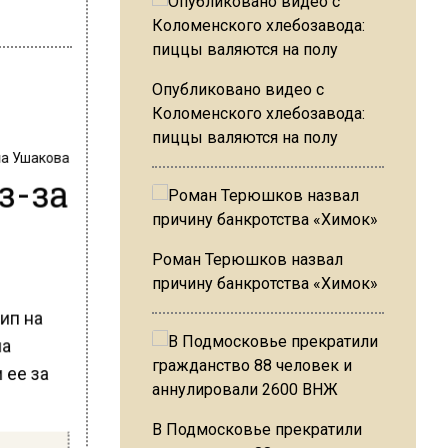
Опубликовано видео с
Коломенского хлебозавода:
пиццы валяются на полу
на Ушакова
з-за
Роман Терюшков назвал
причину банкротства «Химок»
ип на
на
 ее за
В Подмосковье прекратили