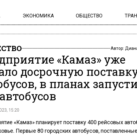
А
ЭКОНОМИКА
ОБЩЕСТВО
ТРА
СТВО
Автор:
Диан
дприятие «Камаз» уже
ало досрочную поставк
обусов, в планах запуст
 автобусов
023, 15:20
ятие «Камаз» планирует поставку 400 рейсовых авто
овье. Первые 80 городских автобусов, поставленные