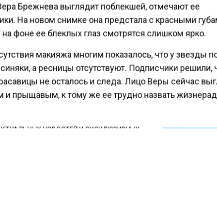
Вера Брежнева выглядит поблекшей, отмечают ее
ики. На новом снимке она предстала с красными губа
 на фоне ее блеклых глаз смотрятся слишком ярко.
сутствия макияжа многим показалось, что у звезды п
синяки, а ресницы отсутствуют. Подписчики решили, 
расавицы не осталось и следа. Лицо Веры сейчас вы
 и прыщавым, к тому же ее трудно назвать жизнерад
КТУАЛЬНЫХ НОВОСТЕЙ И ЭКСКЛЮЗИВНЫХ
ПОДПИ
ТЕЛЕГРАМ-КАНАЛЕ "ВЕСТИ МОСКОВСКОГО
АЙТЕСЬ НА МОСРЕГИОН:
ТИ
ДЗЕН
ТЕЛЕГРАМ
 СМИ2