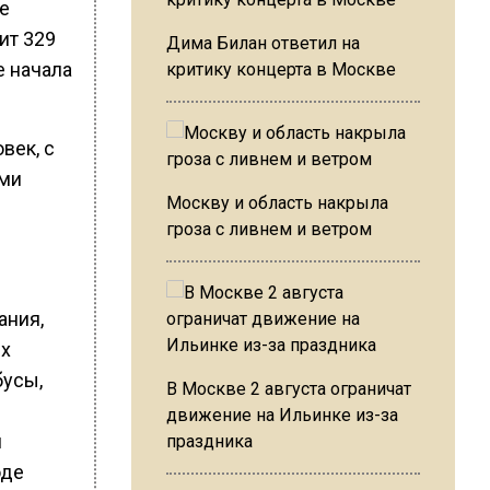
ые
ит 329
Дима Билан ответил на
е начала
критику концерта в Москве
век, с
ами
Москву и область накрыла
гроза с ливнем и ветром
ания,
ых
бусы,
В Москве 2 августа ограничат
движение на Ильинке из-за
и
праздника
оде