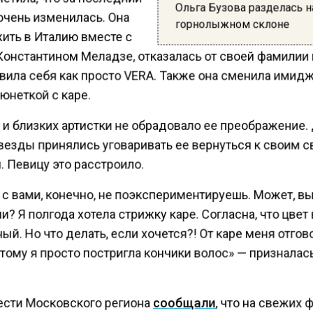
Ольга Бузова разделась н
очень изменилась. Она
горнолыжном склоне
ить в Италию вместе с
онстантином Меладзе, отказалась от своей фамилии
вила себя как просто VERA. Также она сменила имид
юнеткой с каре.
 и близких артистки не обрадовало ее преображение.
звезды принялись уговаривать ее вернуться к своим 
 Певицу это расстроило.
 с вами, конечно, не поэкспериментируешь. Может, в
? Я полгода хотела стрижку каре. Согласна, что цвет
й. Но что делать, если хочется?! От каре меня отго
тому я просто постригла кончики волос» — призналас
ести Московского региона
сообщали
, что на свежих 