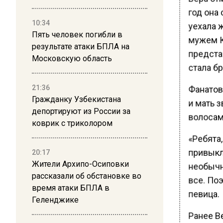
год она 
10:34
уехала ж
Пять человек погибли в
мужем К
результате атаки БПЛА на
предста
Московскую область
стала бр
Фанатов
21:36
Гражданку Узбекистана
и мать 
депортируют из России за
волосам.
коврик с триколором
«Ребята,
привыкли
20:17
Жители Архипо-Осиповки
необычны
рассказали об обстановке во
все. Поэ
время атаки БПЛА в
певица.
Геленджике
Ранее В