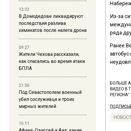
Набереж
12:33
Из-за си
В Домодедове ликвидируют
последствия разлива
междуна
химикатов после налета дрона
ряда дру
Ранее В
09:27
автобус
Жители Чехова рассказали,
как спасались во время атаки
неудовл
БПЛА
БОЛЬШЕ А
21:50
ВИДЕО В 
Под Севастополем военный
РЕГИОНА".
убил сослуживца и троих
мирных жителей
ПОДПИСЫВ
НОВОС
16:11
Афина, Одиссей и Аид: какие