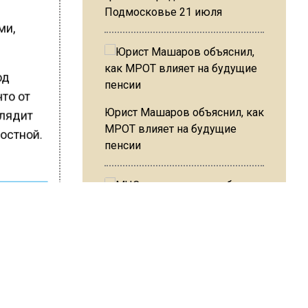
Подмосковье 21 июля
ми,
од
что от
Юрист Машаров объяснил, как
глядит
МРОТ влияет на будущие
остной.
пенсии
ШИСЬ!
МЧС предупредило об
опасности купания при
перепаде температуры в 10