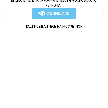
ВИДЕО В ТЕЛЕГРАМ-КАНАЛЕ "ВЕСТИ МОСКОВСКОГО
РЕГИОНА".
ПОДПИШИСЬ!
ПОДПИСЫВАЙТЕСЬ НА МОСРЕГИОН:
НОВОСТИ
ДЗЕН
ТЕЛЕГРАМ
Новости СМИ2
ОБЩЕСТВО
Автор:
Ирина Ушакова
Саша Бортич потеряла слух
28 марта 2023, 16:03
Актриса Саша Бортич в соцсетях сообщила,
что потеряла слух. Вероятно, она не скоро