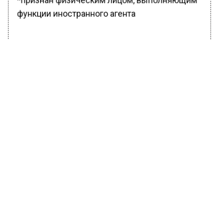
*признан физическим лицом, выполняющим
функции иностранного агента
БОЛЬШЕ АКТУАЛЬНЫХ НОВОСТЕЙ И ЭКСКЛЮЗИВНЫХ
ВИДЕО В ТЕЛЕГРАМ-КАНАЛЕ "ВЕСТИ МОСКОВСКОГО
РЕГИОНА".
ПОДПИШИСЬ!
ПОДПИСЫВАЙТЕСЬ НА МОСРЕГИОН:
НОВОСТИ
ДЗЕН
ТЕЛЕГРАМ
Новости СМИ2
ОБЩЕСТВО
Автор:
Ирина Ушакова